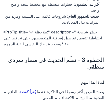
أقرانك العلميون:
 خطوات مبسطة مع مخطط نتيجة واضح 
واحد.
حديث للجمهور العام:
 شروحات قائمة على التشبيه ومزيد من 
المرئيات بدل المعادلات.
<ProTip title="✅ ملاحظة:" description="حضّر شريحة 
احتياطية تتضمن تفاصيل إضافية للمتخصصين، حتى تحافظ على 
وضوح عرضك الرئيسي لبقية الجمهور." />
الخطوة 3 - نظّم الحديث في مسار سردي 
منطقي
لماذا هذا مهم
يصبح العرض أكثر رسوخًا في الذاكرة عندما 
يُقرأ كقصة
: الدافع → 
الفجوة → النهج → الاكتشاف → المعنى.