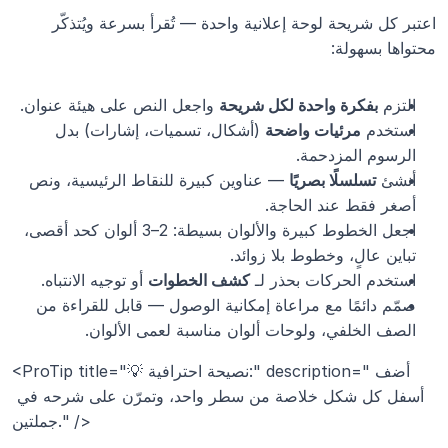
اعتبر كل شريحة لوحة إعلانية واحدة — تُقرأ بسرعة ويُتذكّر 
محتواها بسهولة:
التزم 
بفكرة واحدة لكل شريحة
 واجعل النص على هيئة عنوان.
استخدم 
مرئيات واضحة
 (أشكال، تسميات، إشارات) بدل 
الرسوم المزدحمة.
أنشئ 
تسلسلًا بصريًا
 — عناوين كبيرة للنقاط الرئيسية، ونص 
أصغر فقط عند الحاجة.
اجعل الخطوط كبيرة والألوان بسيطة: 2–3 ألوان كحد أقصى، 
تباين عالٍ، وخطوط بلا زوائد.
استخدم الحركات بحذر لـ 
كشف الخطوات
 أو توجيه الانتباه.
صمّم دائمًا مع مراعاة إمكانية الوصول — قابل للقراءة من 
الصف الخلفي، ولوحات ألوان مناسبة لعمى الألوان.
<ProTip title="💡 نصيحة احترافية:" description="أضف 
أسفل كل شكل خلاصة من سطر واحد، وتمرّن على شرحه في 
جملتين." />