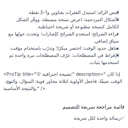
النص الزائد: استبدل الفقرات بعناوين و1–2 نقطة.
الأشكال المزدحمة: اعرض نسخة مبسطة، ووفّر الشكل 
الكامل كنسخة مطبوعة أو شريحة احتياطية.
قراءة الشرائح: استخدم الشرائح كإشارات؛ وتحدث حولها مع 
سياق إضافي.
تجاهل حدود الوقت: اختصر مبكرًا؛ وتدرّب باستخدام مؤقت.
الإفراط في المصطلحات: عرّف المصطلحات مرة واحدة ثم 
استخدمها بثبات.
<ProTip title="💡 نصيحة احترافية:" description="إذا كان 
الوقت ضيقًا، فاجعل الأولوية لثلاثة محاور قوية: السؤال، والنهج، 
والنتيجة الأساسية." />
قائمة مراجعة سريعة للتصميم
✅رسالة واحدة لكل شريحة