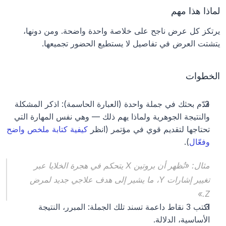
لماذا هذا مهم
يرتكز كل عرض ناجح على خلاصة واحدة واضحة. ومن دونها، 
يتشتت العرض في تفاصيل لا يستطيع الحضور تجميعها.
الخطوات
قدّم بحثك في جملة واحدة (العبارة الحاسمة): اذكر المشكلة 
والنتيجة الجوهرية ولماذا يهم ذلك — وهي نفس المهارة التي 
تحتاجها لتقديم قوي في مؤتمر (انظر 
كيفية كتابة ملخص واضح 
وفعّال
).
مثال: «نُظهر أن بروتين X يتحكم في هجرة الخلايا عبر 
تغيير إشارات Y، ما يشير إلى هدف علاجي جديد لمرض 
Z.»
اكتب 3 نقاط داعمة تسند تلك الجملة: المبرر، النتيجة 
الأساسية، الدلالة.