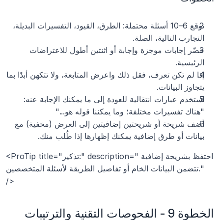
توقع 6–10 أسئلة محتملة: الطرق، القيود، التفسيرات البديلة، 
التجارب التالية، الصلة.
حضّر إجابات موجزة وإجابة أو اثنتين أطول للاعتراضات 
الرئيسية.
إذا لم تكن تعرف، فقل ذلك واعرض المتابعة، ولا تتكهن أبدًا بما 
يتجاوز البيانات.
استخدم عبارات انتقالية للعودة إلى ما يمكنك الإجابة عنه: 
"هناك تفسيرات مختلفة؛ وما يمكننا قوله هو..."
أضف شريحة أو شريحتين إضافيتين إلى العرض (مخفية) مع 
بيانات أو طرق إضافية يمكنك إظهارها إذا طُلب منك.
<ProTip title="تذكير:" description="احتفظ بشريحة إضافية 
تتضمن البيانات الخام أو تفاصيل الطريقة لأسئلة المتخصصين." 
/>
الخطوة 9 - الفحوصات التقنية والترتيبات 