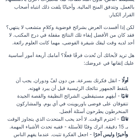
بالعمل. وتتدفق المنح المالية. وأحيانًا يلفت ذلك انتباه أصحاب 
القرار الكبار.
لكن إذا أفسدت العرض بشرائح فوضوية وكلامٍ متشعب لا ينتهي؟ 
فقد كان من الأفضل إبقاء تلك النتائج مقفلة في درج المكتب. لا 
أحد لديه وقت ليفك شيفرة الفوضى، مهما كانت العلوم رائعة.
هل تريد لأبحاثك أن تُحدث فرقًا فعلًا؟ أمامك أربعة أمور أساسية 
عليك إتقانها في عروضك:
أولًا 
- انقل فكرتك بسرعة. من دون لفّ ودوران. يجب أن 
يلتقط الجمهور نتائجك الرئيسية قبل أن يبرد قهوته.
ثانيًا 
- أبقِهم مستيقظين. الشرائح النظيفة والقصة الجيدة 
تتفوقان على فوضى باوربوينت في أي يوم. والمشاركون 
المنخرطون يطرحون أسئلة أفضل.
ثالثًا
 - احترم الوقت. لا أحد يحب المتحدث الذي يتجاوز الوقت 
بـ 15 دقيقة. اترك وقتًا للأسئلة - ففيه تحدث الأشياء المهمة.
وأخيرًا وليس آخرًا
 - اجعل الفكرة تثبت. عندما يفهم الناس 