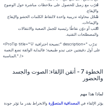
تدرّب مع زميل للحصول على ملاحظات مباشرة حول الوضوح 
والإيقاع.
سجّل محاولة تدريبية واحدة لالتقاط الكلمات الحشو والإيقاع 
والإيماءات.
اكتب أو دوّن نقاطًا رئيسية للجمل الصعبة والانتقالات 
والمصطلحات التقنية.
<ProTip title="💡 نصيحة احترافية:" description="تدرّب 
على أول دقيقتين حتى تبدو طبيعية؛ فالبداية الواثقة تضع النغمة 
المناسبة." />
الخطوة 7 - أتقن الإلقاء: الصوت والجسد 
والحضور
لماذا هذا مهم
يؤثر الإلقاء في 
المصداقية المتصوَّرة
 والانخراط بقدر ما تؤثر جودة 