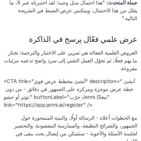
جملة المتحدث:
 "هذا احتمال بديل وجيه؛ لقد اختبرناه عبر X، ما 
يقلل من هذا الاحتمال، ويمكنني عرض الضبط في الشريحة 
التالية."
عرض علمي فعّال يرسخ في الذاكرة
العروض العلمية الفعالة هي تمرين على الاختيار والترجمة: تختار 
ما يهم فعلًا، ثم تحوّل العمل التقني إلى سرد واضح تدعمه مرئيات 
مقروءة. 
<CTA title="أنشئ مخطط عرض قوي" description="أنشئ 
خطة عرض موجزة ومركزة على الجمهور في دقائق - من دون 
توتر أو حشو." buttonLabel="جرّب Jenni مجانًا" 
link="https://app.jenni.ai/register" />
مع الخطوات أعلاه - الرسالة أولًا، والبنية المتمحورة حول 
الجمهور، والشرائح النظيفة، والممارسة المقصودة، والتحضير 
لجلسة الأسئلة والأجوبة - ستتمكن من إيصال بحث يبقى في 