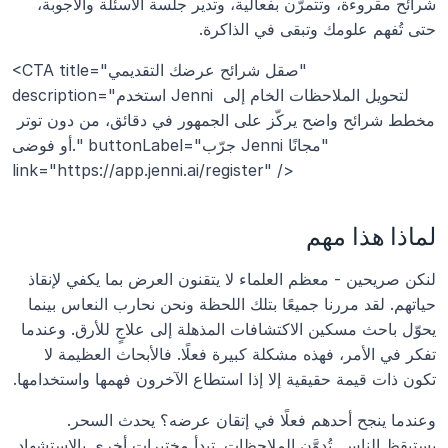
شرائح مقروءة، وتتمرّن بفعالية، وتدير جلسة الأسئلة والأجوبة، 
حتى تُفهم علومك وتبقى في الذاكرة.
<CTA title="صقل شرائح عرضك التقديمي" 
description="استخدم Jenni لتحويل الملاحظات الخام إلى 
مخطط شرائح واضح يركّز على الجمهور في دقائق، من دون توتر 
أو فوضى." buttonLabel="جرّب Jenni مجانًا" 
link="https://app.jenni.ai/register" />
لماذا هذا مهم
لنكن صريحين - معظم العلماء لا يتقنون العرض بما يكفي لإنقاذ 
حياتهم. لقد مررنا جميعًا بتلك اللحظة ونحن نحارب النعاس بينما 
يحوّل باحث مسكين الاكتشافات المذهلة إلى علاجٍ للأرق. وعندما 
تفكر في الأمر، فهذه مشكلة كبيرة فعلًا. فالأبحاث العظيمة لا 
تكون ذات قيمة حقيقية إلا إذا استطاع الآخرون فهمها واستخدامها.
وعندما ينجح أحدهم فعلًا في إتقان عرضه؟ يحدث السحر. 
يستيقظ الناس. تُدوَّن الملاحظات. تبدأ مختبرات أخرى بالاستشهاد 