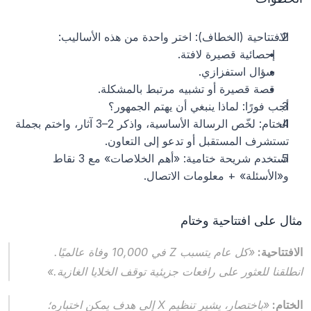
الافتتاحية (الخطاف): اختر واحدة من هذه الأساليب:
إحصائية قصيرة لافتة.
سؤال استفزازي.
قصة قصيرة أو تشبيه مرتبط بالمشكلة.
أجب فورًا: لماذا ينبغي أن يهتم الجمهور؟
الختام: لخّص الرسالة الأساسية، واذكر 2–3 آثار، واختم بجملة 
تستشرف المستقبل أو تدعو إلى التعاون.
استخدم شريحة ختامية: «أهم الخلاصات» مع 3 نقاط 
و«الأسئلة» + معلومات الاتصال.
مثال على افتتاحية وختام
الافتتاحية: 
«كل عام يتسبب Z في 10,000 وفاة عالميًا. 
انطلقنا للعثور على رافعات جزيئية توقف الخلايا الغازية.»
الختام: 
«باختصار، يشير تنظيم X إلى هدف يمكن اختباره؛ 