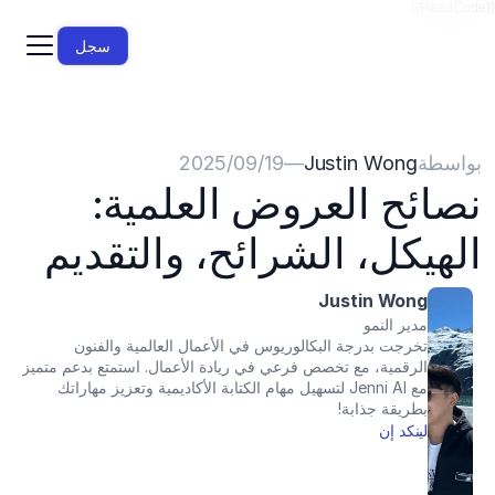
{{HeadCode}}
سجل
بواسطة
Justin Wong
—
19‏/09‏/2025
نصائح العروض العلمية: 
الهيكل، الشرائح، والتقديم
Justin Wong
مدير النمو
تخرجت بدرجة البكالوريوس في الأعمال العالمية والفنون 
الرقمية، مع تخصص فرعي في ريادة الأعمال. استمتع بدعم متميز 
مع Jenni AI لتسهيل مهام الكتابة الأكاديمية وتعزيز مهاراتك 
بطريقة جذابة!
لينكد إن