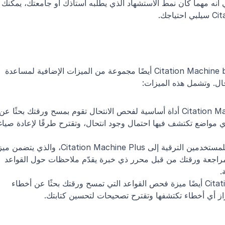
APA وMLA وChicago وHarvard. وهذا يعني أنه مهما كان نمط الاست
إلى جانب مولّد الاستشهادات، يقدّم Citation Machine by Chegg أيضًا مجموعة من الميزات الإضافية لمساعدة 
ال. وتشمل هذه الميزات:
فحص الخبير. من خلال هذه الميزة، ستتم مراجعة ورقتك من قبل محرر ذي خبرة يقدّم ملاحظات حول القواعد 
.
فحص القواعد: يتضمن Citation Machine Plus أيضًا ميزة فحص القواعد التي تمسح ورقتك بحثًا عن أخطاء 
براز أي أخطاء تكتشفها وتقترح تصحيحات لتحسين كتابتك.