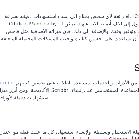
بشكل عام، يُعد Citation Machine by Chegg أداة رائعة لأي شخص يحتاج إلى إنشاء استشهادات دقيقة بسرعة 
وكفاءة. وبفضل واجهته سهلة الاستخدام والوصول إلى آلاف أنماط الاستشهاد، يمكن لـ Citation Machine by 
Chegg أن يساعد في تبسيط عملية الاستشهاد وتوفير وقتك. بالإضافة إلى ذلك، فإن ميزاته الإضافية مثل فاحص 
الانتحال، وفحص الخبير، وفحص القواعد يمكن أن تساعدك على تحسين 
 هي منصة عبر الإنترنت توفّر مجموعة متنوعة من الأدوات والخدمات لمساعدة الطلاب على تحسين كتابتهم 
cribbr
الأكاديمية. ومن أبرز ميزات Scribbr أداة الاستشهاد الخاصة بها، والمصممة لمساعدة المستخدمين ع
استشهادات دقيقة لأوراقهم.