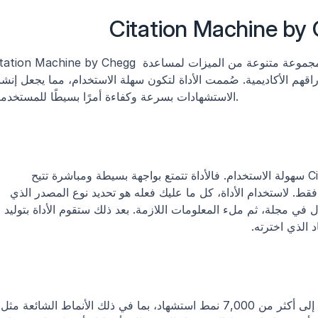
Citation Machine by Chegg هو مولّد استشهادات عبر الإنترنت يوفّر مجموعة متنوعة من الميزات ل
الاستشهادات بسرعة وكفاءة أمرًا بسيطًا للمستخدمين.
من أبرز ميزات Citation Machine by Chegg سهولة الاستخدام. فالأداة تتمتع بواجهة بسيطة ومباشرة تتيح 
للمستخدمين إنشاء الاستشهادات ببضع نقرات فقط. لاستخدام الأداة، كل ما عليك فعله هو تحديد نوع المصدر الذي 
تستخدمه، مثل كتاب أو موقع إلكتروني أو مقال في مجلة، ثم ملء المعلومات اللازمة. بعد ذلك ستقوم الأداة بتوليد 
 الذي اخترته.
يمنح achine by Chegg