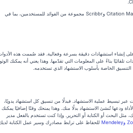
تقدّم أدوات الاستشهاد مثل Citation Machine by Chegg وScribbr مجموعة من الفوائد للمستخدمين، بما في 
د التنسيق الخاصة بأسلوب الاستشهاد الذي تستخدمه.
يمكن لأدوات الاستشهاد أيضًا أن توفر لك الوقت عبر تبسيط عملية الاستشهاد. فبدلًا من تنسيق كل استشهاد يدويًا، 
يمكنك ببساطة إدخال المعلومات اللازمة في الأداة ودعها تُنشئ الاستشهاد بدلًا منك. وهذا يمنحك وقتًا إضافيًا يمكنك 
استخدامه للتركيز على جوانب أخرى من ورقتك، مثل البحث أو الكتابة أو التحرير. وإذا كنت تستخدم بالفعل مدير 
 للحفاظ على ترابط مصادرِك وسير عمل الكتابة لديك.