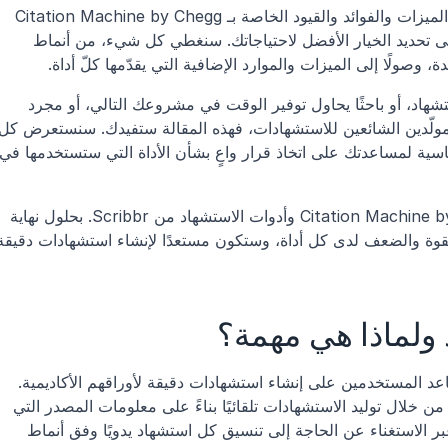
في هذه المقارنة الشاملة، سنغوص بعمق في الميزات والفوائد والقيود الخاصة بـ Citation Machine by Chegg 
وأدوات الاستشهاد من Scribbr لمساعدتك على تحديد الخيار الأفضل لاحتياجاتك. سنغطي كل شيء، من أنماط 
ة، وصولًا إلى الميزات والموارد الإضافية التي يقدّمها كلّ أداة.
سواء كنت طالبًا ترغب في تبسيط عملية الاستشهاد، أو باحثًا يحاول توفير الوقت في مشروعك التالي، أو مجرد 
لذا استعد، وتهيأ لمقارنة مباشرة بين Citation Machine by Chegg وأدوات الاستشهاد من Scribbr. بحلول نهاية 
 ولماذا هي مهمة؟
أدوات الاستشهاد هي منصات عبر الإنترنت تساعد المستخدمين على إنشاء استشهادات دقيقة لأوراقهم الأكاديمية. 
صُممت هذه الأدوات لتبسيط عملية الاستشهاد من خلال توليد الاستشهادات تلقائيًا بناءً على معلومات المصدر التي 
تقدّمها. ويمكنها أن توفر عليك الوقت والجهد عبر الاستغناء عن الحاجة إلى تنسيق كل استشهاد يدويًا وفق أنماط 