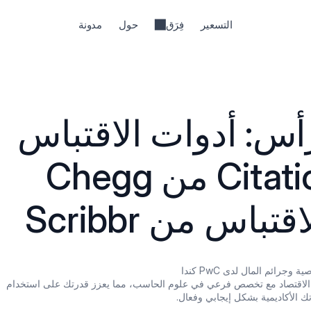
التسعير
فِرَق
حول
مدونة
مقارنة رأسًا لرأس: أدوات الاقتباس 
لـ Citation Machine من Chegg 
باس من Scribbr
رائم المال لدى PwC كندا
تخرجت بدرجة بكالوريوس بامتياز في الاقتصاد مع تخصص فرعي في علوم الحاسب، مما يعزز قدرتك على استخدام 