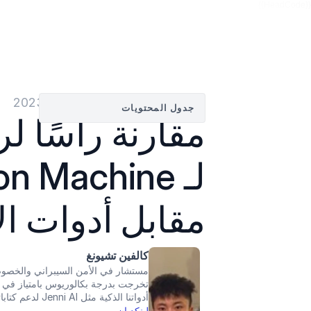
{{HeadCode}}
بواسطة
كالفين تشيونغ
—
22‏/05‏/2023
جدول المحتويات
مقابل أدوات الاقت
كالفين تشيونغ
مستشار في الأمن السيبراني والخصوصية وج
أدواتنا الذكية مثل Jenni AI لدعم كتاباتك الأكاديمية بشكل إيجابي وفعال.
لينكد إن