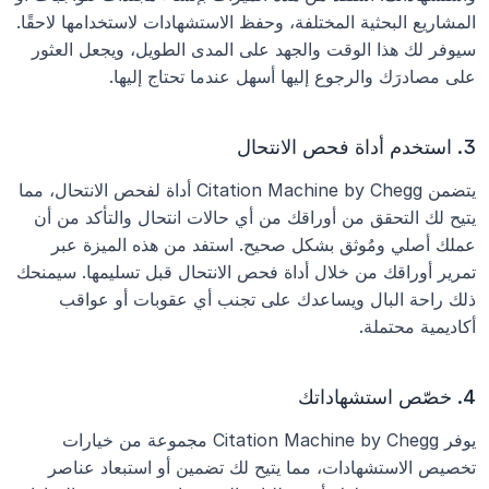
المشاريع البحثية المختلفة، وحفظ الاستشهادات لاستخدامها لاحقًا. 
سيوفر لك هذا الوقت والجهد على المدى الطويل، ويجعل العثور 
على مصادرَك والرجوع إليها أسهل عندما تحتاج إليها.
3. استخدم أداة فحص الانتحال
يتضمن Citation Machine by Chegg أداة لفحص الانتحال، مما 
يتيح لك التحقق من أوراقك من أي حالات انتحال والتأكد من أن 
عملك أصلي ومُوثق بشكل صحيح. استفد من هذه الميزة عبر 
تمرير أوراقك من خلال أداة فحص الانتحال قبل تسليمها. سيمنحك 
ذلك راحة البال ويساعدك على تجنب أي عقوبات أو عواقب 
أكاديمية محتملة.
4. خصّص استشهاداتك
يوفر Citation Machine by Chegg مجموعة من خيارات 
تخصيص الاستشهادات، مما يتيح لك تضمين أو استبعاد عناصر 