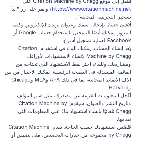
انتقل إلى موقع Citation Machine by Chegg على 
https://www.citationmachine.net/
 وانقر على زر "ابدأ 
نسختي التجريبية المجانية".
أنشئ حسابًا بإدخال اسمك وعنوان بريدك الإلكتروني وكلمة 
المرور. يمكنك أيضًا التسجيل باستخدام حساب Google أو 
Facebook لعملية تسجيل أسرع.
بعد إنشاء الحساب، يمكنك البدء في استخدام Citation 
Machine by Chegg لإنشاء الاستشهادات لأوراقك 
ومشاريعك. وللبدء، اختر نمط الاستشهاد الذي تحتاجه من 
القائمة المنسدلة في الصفحة الرئيسية. يمكنك الاختيار من بين 
آلاف الأنماط المجانية، بما في ذلك APA وMLA وChicago 
وHarvard.
أدخل المعلومات اللازمة عن مصدرك، مثل اسم المؤلف 
وتاريخ النشر والعنوان. سيقوم Citation Machine by 
Chegg تلقائيًا بإنشاء استشهاد بناءً على المعلومات التي 
تقدمها.
خصّص استشهادك حسب الحاجة. يقدم Citation Machine 
by Chegg مجموعة من خيارات التخصيص، مثل تضمين أو 