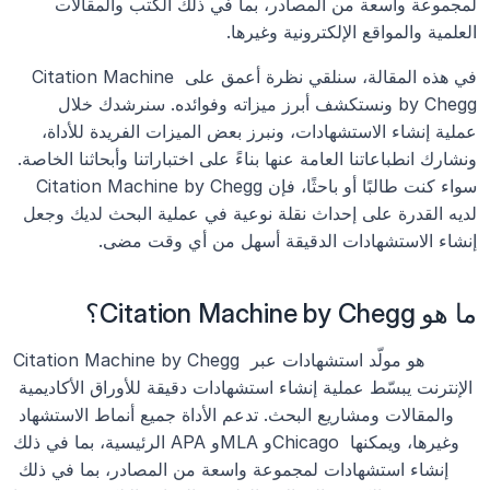
لمجموعة واسعة من المصادر، بما في ذلك الكتب والمقالات 
العلمية والمواقع الإلكترونية وغيرها.
في هذه المقالة، سنلقي نظرة أعمق على Citation Machine 
by Chegg ونستكشف أبرز ميزاته وفوائده. سنرشدك خلال 
عملية إنشاء الاستشهادات، ونبرز بعض الميزات الفريدة للأداة، 
ونشارك انطباعاتنا العامة عنها بناءً على اختباراتنا وأبحاثنا الخاصة. 
سواء كنت طالبًا أو باحثًا، فإن Citation Machine by Chegg 
لديه القدرة على إحداث نقلة نوعية في عملية البحث لديك وجعل 
إنشاء الاستشهادات الدقيقة أسهل من أي وقت مضى.
ما هو Citation Machine by Chegg؟
Citation Machine by Chegg هو مولّد استشهادات عبر 
الإنترنت يبسّط عملية إنشاء استشهادات دقيقة للأوراق الأكاديمية 
والمقالات ومشاريع البحث. تدعم الأداة جميع أنماط الاستشهاد 
الرئيسية، بما في ذلك APA وMLA وChicago وغيرها، ويمكنها 
إنشاء استشهادات لمجموعة واسعة من المصادر، بما في ذلك 