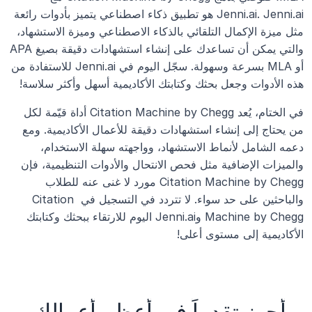
Jenni.ai. Jenni.ai هو تطبيق ذكاء اصطناعي يتميز بأدوات رائعة 
مثل ميزة الإكمال التلقائي بالذكاء الاصطناعي وميزة الاستشهاد، 
والتي يمكن أن تساعدك على إنشاء استشهادات دقيقة بصيغ APA 
أو MLA بسرعة وسهولة. سجّل اليوم في Jenni.ai للاستفادة من 
هذه الأدوات وجعل بحثك وكتابتك الأكاديمية أسهل وأكثر سلاسة!
في الختام، يُعد Citation Machine by Chegg أداة قيّمة لكل 
من يحتاج إلى إنشاء استشهادات دقيقة للأعمال الأكاديمية. ومع 
دعمه الشامل لأنماط الاستشهاد، وواجهته سهلة الاستخدام، 
والميزات الإضافية مثل فحص الانتحال والأدوات التنظيمية، فإن 
Citation Machine by Chegg مورد لا غنى عنه للطلاب 
والباحثين على حد سواء. لا تتردد في التسجيل في Citation 
Machine by Chegg وJenni.ai اليوم للارتقاء ببحثك وكتابتك 
الأكاديمية إلى مستوى أعلى!
أحرز تقدماً في أعظم أعمالك،