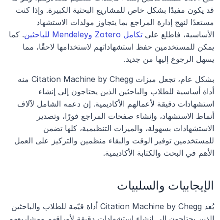
قد يكون مفيدًا بشكل خاص للمشاريع البحثية الكبيرة. وإذا كنت 
مستعدًا لنهج إدارة المراجع بما يتجاوز مولدات الاستشهاد 
الأساسية، فاطلع على 
تكامل Zotero وMendeley للباحثين
. كما 
يمكن للمستخدمين حفظ استشهاداتهم لاستخدامها لاحقًا، مما 
يسهل الرجوع إليها من جديد.
بشكل عام، تجعل ميزات Citation Machine by Chegg منه 
أداة أساسية للطلاب والباحثين الذين يحتاجون إلى إنشاء 
استشهادات دقيقة لأعمالهم الأكاديمية. إن دعمه الشامل لآلاف 
أنماط الاستشهاد، وإنشاء صفحات المراجع فورًا، وتصدير 
الاستشهادات بسهولة، والميزات التنظيمية، كلها تضمن 
للمستخدمين توفير الوقت والبقاء منظمين والتركيز على العمل 
الأهم في البحث والكتابة الأكاديمية.
الإيجابيات والسلبيات
يُعد Citation Machine by Chegg أداة قيّمة للطلاب والباحثين 
الذين يحتاجون إلى إنشاء استشهادات دقيقة لأوراقهم ومشاريعهم 