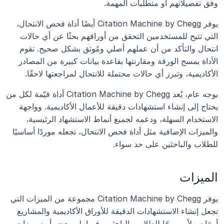
وفق تفضيلاتهم أو متطلبات المهمة.
يوفر Citation Machine by Chegg أيضًا أداة فحص الانتحال، 
التي تتيح للمستخدمين التحقق من أوراقهم بحثًا عن أي حالات 
انتحال والتأكد من أن عملهم أصلي ومُوثق بشكل صحيح. تقوم 
الأداة بمسح الورقة ومقارنتها بقاعدة بيانات كبيرة من المصادر 
الأكاديمية، وتبرز أي حالات محتملة للانتحال لمراجعتها لاحقًا.
بوجه عام، يُعد Citation Machine by Chegg أداة قيّمة لكل من 
يحتاج إلى إنشاء استشهادات دقيقة للأعمال الأكاديمية. وواجهة 
الاستخدام السهلة، ودعمه لجميع أنماط الاستشهاد الرئيسية، 
والميزات الإضافية مثل أداة فحص الانتحال، تجعله موردًا أساسيًا 
للطلاب والباحثين على حد سواء.
الميزات
يوفر Citation Machine by Chegg مجموعة من الميزات التي 
تجعل إنشاء الاستشهادات الدقيقة للأوراق الأكاديمية والمشاريع 
أمرًا سهلاً ومريحًا للطلاب والباحثين. فيما يلي بعض أبرز ميزات 