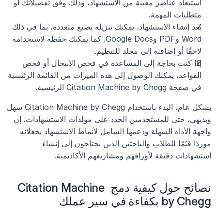
استبعاد عناصر معينة من الاستشهاد، وذلك وفق تفضيلاتك أو 
متطلبات المهمة.
بعد إنشاء الاستشهاد، يمكنك تنزيله بصيغ متعددة، بما في ذلك 
Word وPDF وGoogle Docs. كما يمكنك حفظه لاستخدامه 
لاحقًا أو إضافته إلى مجلد للتنظيم.
إذا كنت بحاجة إلى المساعدة في فحص الانتحال أو فحص 
القواعد، يمكنك الوصول إلى هذه الميزات من القائمة الرئيسية 
في صفحة Citation Machine by Chegg الرئيسية.
بشكل عام، البدء باستخدام Citation Machine by Chegg سهل 
وبديهي، حتى للمستخدمين الجدد على مولدات الاستشهادات. إن 
واجهة الأداة السهلة ودعمها الشامل لأنماط الاستشهاد يجعلانه 
موردًا قيّمًا للطلاب والباحثين الذين يحتاجون إلى إنشاء 
استشهادات دقيقة لأوراقهم ومشاريعهم الأكاديمية.
نصائح حول كيفية دمج Citation Machine 
by Chegg بكفاءة في سير عملك