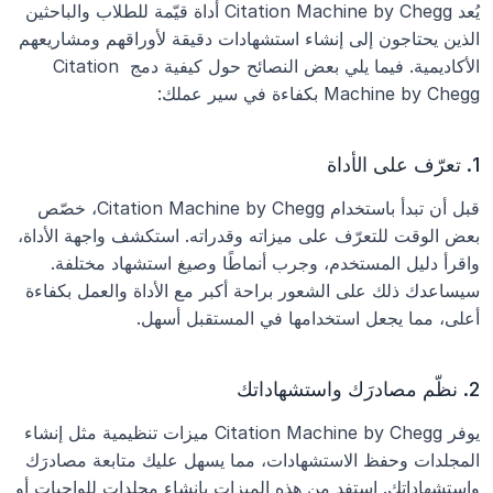
يُعد Citation Machine by Chegg أداة قيّمة للطلاب والباحثين 
الذين يحتاجون إلى إنشاء استشهادات دقيقة لأوراقهم ومشاريعهم 
الأكاديمية. فيما يلي بعض النصائح حول كيفية دمج Citation 
Machine by Chegg بكفاءة في سير عملك:
1. تعرّف على الأداة
قبل أن تبدأ باستخدام Citation Machine by Chegg، خصّص 
بعض الوقت للتعرّف على ميزاته وقدراته. استكشف واجهة الأداة، 
واقرأ دليل المستخدم، وجرب أنماطًا وصيغ استشهاد مختلفة. 
سيساعدك ذلك على الشعور براحة أكبر مع الأداة والعمل بكفاءة 
أعلى، مما يجعل استخدامها في المستقبل أسهل.
2. نظّم مصادرَك واستشهاداتك
يوفر Citation Machine by Chegg ميزات تنظيمية مثل إنشاء 
المجلدات وحفظ الاستشهادات، مما يسهل عليك متابعة مصادرَك 
واستشهاداتك. استفد من هذه الميزات بإنشاء مجلدات للواجبات أو 