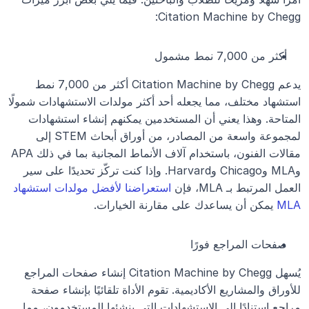
Citation Machine by Chegg:
أكثر من 7,000 نمط مشمول
يدعم Citation Machine by Chegg أكثر من 7,000 نمط 
استشهاد مختلف، مما يجعله أحد أكثر مولدات الاستشهادات شمولًا 
المتاحة. وهذا يعني أن المستخدمين يمكنهم إنشاء استشهادات 
لمجموعة واسعة من المصادر، من أوراق أبحاث STEM إلى 
مقالات الفنون، باستخدام آلاف الأنماط المجانية بما في ذلك APA 
وMLA وChicago وHarvard. وإذا كنت تركّز تحديدًا على سير 
العمل المرتبط بـ MLA، فإن 
استعراضنا لأفضل مولدات استشهاد 
MLA
 يمكن أن يساعدك على مقارنة الخيارات.
صفحات المراجع فورًا
يُسهل Citation Machine by Chegg إنشاء صفحات المراجع 
للأوراق والمشاريع الأكاديمية. تقوم الأداة تلقائيًا بإنشاء صفحة 
مراجع استنادًا إلى الاستشهادات التي ينشئها المستخدمون، مما 