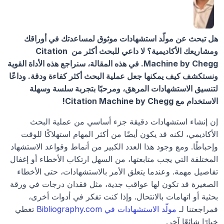
هل تبحث عن مولّد استشهادات موثوق لمساعدتك في أوراقك 
ومشاريعك الأكاديمية؟ لا داعي للبحث أكثر من Citation 
Machine by Chegg. في هذه المقالة، سنراجع هذه الأداة القوية 
ونستكشف كيف يمكنها جعل عملية البحث أكثر كفاءة ودقة. وداعًا 
لتنسيق الاستشهادات المرهق، ومرحبًا بتجربة سلسة وسهلة 
الاستخدام مع Citation Machine by Chegg!
إن إنشاء استشهادات دقيقة جزء أساسي من عملية البحث 
الأكاديمي، لكنه قد يكون أيضًا من أكثر المهام استهلاكًا للوقت 
وإحباطًا. ومع وجود هذا العدد الكبير من أنماط وقواعد الاستشهاد 
المختلفة التي يجب متابعتها، من السهل ارتكاب الأخطاء أو إغفال 
تفاصيل مهمة. وعندما يتعلق الأمر بالاستشهادات، حتى الأخطاء 
الصغيرة قد تكون لها عواقب جدية، مثل فقدان درجات في ورقة 
بحثية أو اتهامات بالانتحال. وإذا كنت تفكر في أدوات أخرى، 
فمراجعتنا لـ 
مولّد الاستشهادات في Bibliography.com
 تغطي 
خيارًا شائعًا آخر.