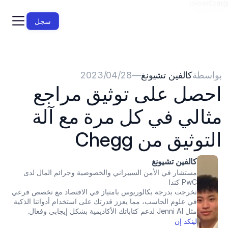
{{HeadCode}}
سجل
بواسطة
كالفين تشيونغ
—
28‏/04‏/2023
احصل على توثيق مراجع 
مثالي في كل مرة مع آلة 
التوثيق من Chegg
كالفين تشيونغ
مستشار في الأمن السيبراني والخصوصية وجرائم المال لدى 
PwC كندا
تخرجت بدرجة بكالوريوس بامتياز في الاقتصاد مع تخصص فرعي 
في علوم الحاسب، مما يعزز قدرتك على استخدام أدواتنا الذكية 
مثل Jenni AI لدعم كتاباتك الأكاديمية بشكل إيجابي وفعال.
لينكد إن