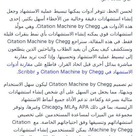
لحسن الحظ، تتوفر أدوات يمكنها تبسيط عملية الاستشهاد وجعل 
إنشاء استشهادات دقيقة وخالية من الأخطاء أسهل بكثير. إحدى 
هذه الأدوات هي Citation Machine by Chegg، وهي مولّد 
استشهادات قوي يمكنه إنشاء الاستشهادات بأي نمط بنقرات قليلة 
فقط. في هذه المقالة، سنراجع Citation Machine by Chegg 
ونستكشف كيف يمكن أن يفيد الطلاب والباحثين الذين يتطلعون 
إلى تبسيط عملية الاستشهاد وتحسينها. وإذا كنت تريد مقارنة 
مباشرة ببدائل أخرى قبل اتخاذ القرار، فاطلع على 
مقارنة أدوات 
الاستشهاد في Citation Machine by Chegg و Scribbr
.
تم تصميم Citation Machine by Chegg ليكون سهل الاستخدام 
وبديهيًا، مما يجعل من السهل على أي شخص إنشاء استشهادات 
مثالية بسرعة وكفاءة. تدعم الأداة جميع أنماط الاستشهاد 
الرئيسية، بما في ذلك APA وMLA وChicago وغيرها، وتوفر 
مجموعة من الميزات لمساعدة المستخدمين على تخصيص 
استشهاداتهم وتنسيقها وفق احتياجاتهم الخاصة. مع Citation 
Machine by Chegg، يمكن للمستخدمين إنشاء استشهادات 