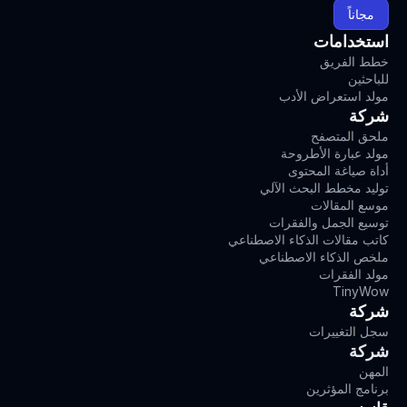
مجاناً
استخدامات
خطط الفريق
للباحثين
مولد استعراض الأدب
شركة
ملحق المتصفح
مولد عبارة الأطروحة
أداة صياغة المحتوى
توليد مخطط البحث الآلي
موسع المقالات
توسيع الجمل والفقرات
كاتب مقالات الذكاء الاصطناعي
ملخص الذكاء الاصطناعي
مولد الفقرات
TinyWow
شركة
سجل التغييرات
شركة
المهن
برنامج المؤثرين