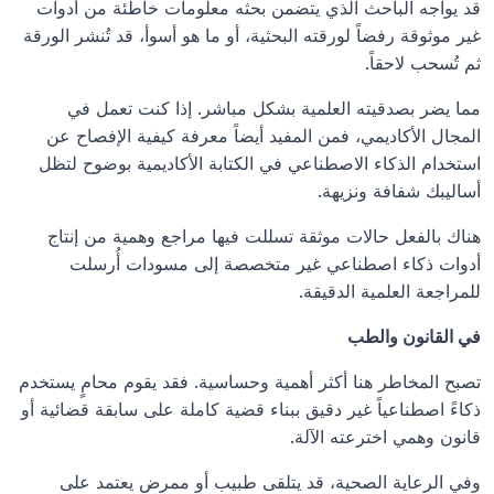
قد يواجه الباحث الذي يتضمن بحثه معلومات خاطئة من أدوات 
غير موثوقة رفضاً لورقته البحثية، أو ما هو أسوأ، قد تُنشر الورقة 
ثم تُسحب لاحقاً.
مما يضر بصدقيته العلمية بشكل مباشر. إذا كنت تعمل في 
المجال الأكاديمي، فمن المفيد أيضاً معرفة كيفية الإفصاح عن 
استخدام الذكاء الاصطناعي في الكتابة الأكاديمية بوضوح لتظل 
أساليبك شفافة ونزيهة.
هناك بالفعل حالات موثقة تسللت فيها مراجع وهمية من إنتاج 
أدوات ذكاء اصطناعي غير متخصصة إلى مسودات أُرسلت 
للمراجعة العلمية الدقيقة.
في القانون والطب
تصبح المخاطر هنا أكثر أهمية وحساسية. فقد يقوم محامٍ يستخدم 
ذكاءً اصطناعياً غير دقيق ببناء قضية كاملة على سابقة قضائية أو 
قانون وهمي اخترعته الآلة.
وفي الرعاية الصحية، قد يتلقى طبيب أو ممرض يعتمد على 