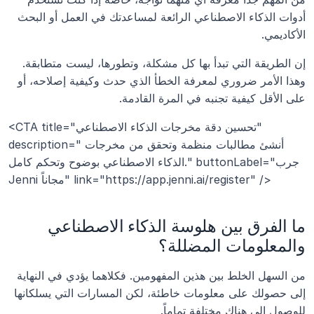
أدوات الذكاء الاصطناعي الرائعة لمساعدتك في العمل أو البحث 
الأكاديمي.
إن الطريقة التي تبدأ بها كل مشكلة، وتطورها، ليست متطابقة. 
وهذا الأمر ضروري لمعرفة الخطأ الذي حدث وكيفية إصلاحه، أو 
على الأقل كيفية تجنبه في المرة القادمة.
<CTA title="تحسين دقة مخرجات الذكاء الاصطناعي" 
description="أنشئ مطالبات منظمة وتحقق من مخرجات 
الذكاء الاصطناعي بوضوح وتحكم كامل." buttonLabel="جرب 
Jenni مجاناً" link="https://app.jenni.ai/register" />
ما الفرق بين هلوسة الذكاء الاصطناعي 
والمعلومات المضللة؟
من السهل الخلط بين هذين المفهومين. فكلاهما يؤدي في النهاية 
إلى حصولك على معلومات خاطئة، لكن المسارات التي يسلكانها 
للوصول إلى هناك مختلفة تماماً.