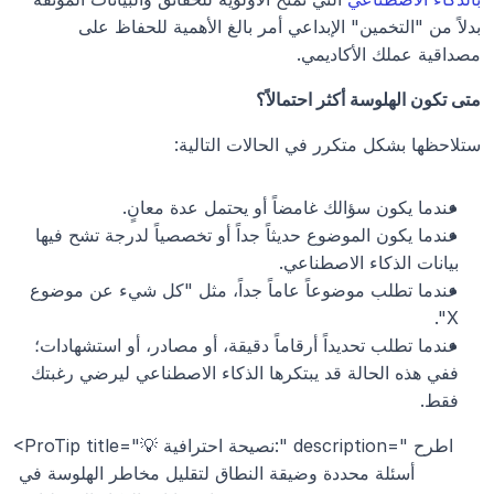
بدلاً من "التخمين" الإبداعي أمر بالغ الأهمية للحفاظ على 
مصداقية عملك الأكاديمي.
متى تكون الهلوسة أكثر احتمالاً؟
ستلاحظها بشكل متكرر في الحالات التالية:
عندما يكون سؤالك غامضاً أو يحتمل عدة معانٍ.
عندما يكون الموضوع حديثاً جداً أو تخصصياً لدرجة تشح فيها 
بيانات الذكاء الاصطناعي.
عندما تطلب موضوعاً عاماً جداً، مثل "كل شيء عن موضوع 
X".
عندما تطلب تحديداً أرقاماً دقيقة، أو مصادر، أو استشهادات؛ 
ففي هذه الحالة قد يبتكرها الذكاء الاصطناعي ليرضي رغبتك 
فقط.
<ProTip title="💡 نصيحة احترافية:" description="اطرح 
أسئلة محددة وضيقة النطاق لتقليل مخاطر الهلوسة في 