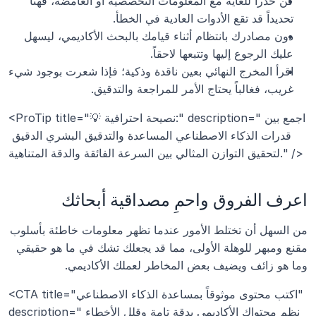
كن حذراً للغاية مع المعلومات التخصصية أو الغامضة، فهنا 
تحديداً قد تقع الأدوات العادية في الخطأ.
دون مصادرك بانتظام أثناء قيامك بالبحث الأكاديمي، ليسهل 
عليك الرجوع إليها وتتبعها لاحقاً.
اقرأ المخرج النهائي بعين ناقدة وذكية؛ فإذا شعرت بوجود شيء 
غريب، فغالباً يحتاج الأمر للمراجعة والتدقيق.
<ProTip title="💡 نصيحة احترافية:" description="اجمع بين 
قدرات الذكاء الاصطناعي المساعدة والتدقيق البشري الدقيق 
لتحقيق التوازن المثالي بين السرعة الفائقة والدقة المتناهية." />
اعرف الفروق واحمِ مصداقية أبحاثك
من السهل أن تختلط الأمور عندما تظهر معلومات خاطئة بأسلوب 
مقنع ومبهر للوهلة الأولى، مما قد يجعلك تشك في ما هو حقيقي 
وما هو زائف ويضيف بعض المخاطر لعملك الأكاديمي.
<CTA title="اكتب محتوى موثوقاً بمساعدة الذكاء الاصطناعي" 
description="نظم محتواك الأكاديمي بدقة تامة وقلل الأخطاء 