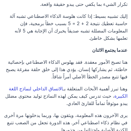
تكرار الشيء بما يكفي حتى يبدو حقيقة واقعة.
إليك تشبيه بسيط: إذا كانت هلوسة الذكاء الاصطناعي تشبه آلة 
حاسبة تعطيك نتيجة 2 + 2 = 5 بسبب خطأ برمجية، فإن 
المعلومات المضللة تشبه صديقاً يخبرك أن الإجابة هي 5 لأنه 
تعلمها بشكل خاطئ.
عندما يجتمع الاثنان
هنا تصبح الأمور معقدة. فقد يهلوس الذكاء الاصطناعي بإحصائية 
خاطئة، ثم يشاركها إنسان. يؤدي هذا إلى خلق حلقة مفرغة يصبح 
فيها تتبع مصدر الخطأ الأصلي أمراً شاقاً.
وهنا تبرز أهمية الأبحاث المتعلقة بـ
الاتساق الداخلي لنماذج اللغة 
الكبيرة
، حيث تدرس كيف يمكن لهذه النماذج توليد محتوى مضلل 
يبدو موثوقاً تماماً للقارئ العادي.
يرى الآخرون هذه المعلومة، ويثقون بها، وربما يدخلونها مرة أخرى 
في نظام ذكاء اصطناعي آخر. هذه الدورة تجعل من الصعب تتبع 
الكذبة الأصلية واجتثاثها من جذورها.