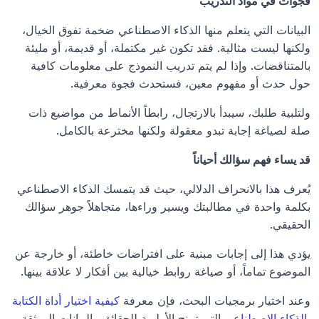
فجوات في مواد التدريب
البيانات التي يتعلم منها الذكاء الاصطناعي ضخمة تفوق الخيال، 
ولكنها ليست مثالية. فقد تكون غير مكتملة، أو قديمة، أو مليئة 
بالمتناقضات. وإذا لم يتم تدريب النموذج على معلومات كافية 
حول حدث أو مفهوم معين، فستحدث فجوة معرفية.
ولتلبية طلبك، سيبدأ بالارتجال، رابطاً الأنماط من مواضيع ذات 
صلة لصياغة إجابة تبدو معقولة ولكنها مخترعة بالكامل.
قد يساء فهم سؤالك أحياناً
يُعرف هذا بالانحراف الدلالي، حيث قد يتمسك الذكاء الاصطناعي 
بكلمة واحدة في مطالبتك ويسير وراءها، متجاهلاً جوهر سؤالك 
الحقيقي.
يؤدي هذا إلى إجابات مبنية على افتراضات خاطئة، أو خارجة عن 
الموضوع تماماً، أو صياغة روابط خيالية بين أفكار لا علاقة بينها.
وعند اختيار برمجيات البحث، فإن معرفة
 كيفية اختيار أداة الكتابة 
بالذكاء الاصطناعي
 التي تمنح الأولوية للحقائق والبيانات الموثقة 