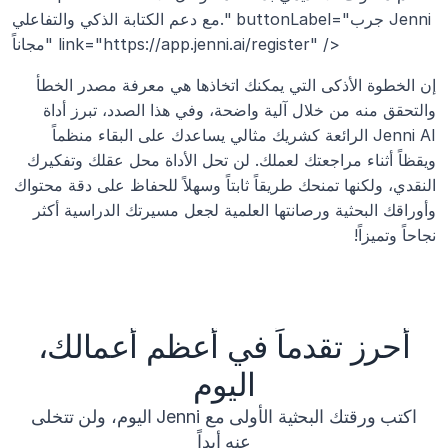
مع دعم الكتابة الذكي والتفاعلي." buttonLabel="جرب Jenni 
مجاناً" link="https://app.jenni.ai/register" />
إن الخطوة الأذكى التي يمكنك اتخاذها هي معرفة مصدر الخطأ 
والتحقق منه من خلال آلية واضحة، وفي هذا الصدد، تبرز أداة 
Jenni AI الرائعة كشريك مثالي يساعدك على البقاء منظماً 
ويقظاً أثناء مراجعتك لعملك. لن تحل الأداة محل عقلك وتفكيرك 
النقدي، ولكنها تمنحك طريقاً ثابتاً وسهلاً للحفاظ على دقة محتواك 
وأوراقك البحثية ورصانتها العلمية لجعل مسيرتك الدراسية أكثر 
نجاحاً وتميزاً!
أحرز تقدماً في أعظم أعمالك،
اليوم
اكتب ورقتك البحثية الأولى مع Jenni اليوم، ولن تتخلى
عنه أبداً