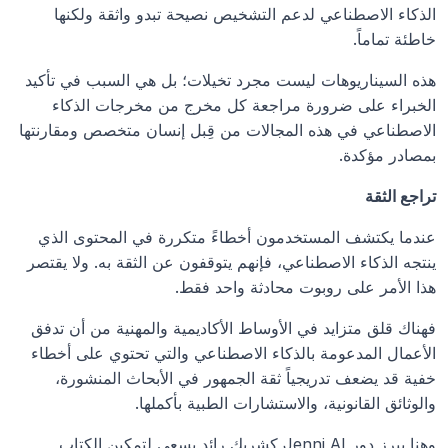
الذكاء الاصطناعي لدعم التشخيص نصيحة تبدو واثقة ولكنها 
خاطئة تماماً.
هذه السيناريوهات ليست مجرد تخيلات؛ بل هي السبب في تأكيد 
الخبراء على ضرورة مراجعة كل مخرج من مخرجات الذكاء 
الاصطناعي في هذه المجالات من قِبل إنسان متخصص ومقارنتها 
بمصادر مؤكدة.
تراجع الثقة
عندما يكتشف المستخدمون أخطاءً متكررة في المحتوى الذي 
ينتجه الذكاء الاصطناعي، فإنهم يتوقفون عن الثقة به. ولا يقتصر 
هذا الأمر على روبوت محادثة واحد فقط.
فهناك قلق متزايد في الأوساط الأكاديمية والمهنية من أن تدفق 
الأعمال المدعومة بالذكاء الاصطناعي والتي تحتوي على أخطاء 
خفية قد يضعف تدريجياً ثقة الجمهور في الأبحاث المنشورة، 
والوثائق القانونية، والاستشارات الطبية بأكملها.
وهنا يبرز دور Jenni AI كشريك رائد يسعى لتمكين الكتاب 