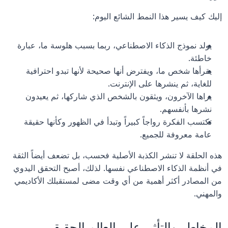
إليك كيف يسير هذا النمط الشائع اليوم:
يولد نموذج الذكاء الاصطناعي، ربما بسبب هلوسة ما، عبارة 
خاطئة.
يقرأها شخص ما، ويفترض أنها صحيحة لأنها تبدو احترافية 
للغاية، ثم ينشرها على الإنترنت.
يراها الآخرون، ويثقون بالشخص الذي شاركها، ثم يعيدون 
نشرها بأنفسهم.
تكتسب الفكرة رواجاً كبيراً وتبدأ في الظهور وكأنها حقيقة 
عامة معروفة للجميع.
هذه الحلقة لا تنشر الكذبة الأصلية فحسب، بل تضعف أيضاً الثقة 
في أنظمة الذكاء الاصطناعي نفسها. لذلك، أصبح التحقق اليدوي 
من المصادر أكثر أهمية من أي وقت مضى لمستقبلك الأكاديمي 
والمهني.
المخاطر والتأثير على العالم الحقيقي