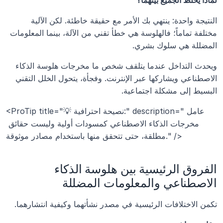
لماذا يخلط الجميع بينهما؟
النتيجة واحدة: ينتهي بك الأمر مع حقيقة خاطئة. لكن الآلية 
مختلفة تماماً؛ فالهلوسة هي خطأ تقني من الآلة، بينما المعلومات 
المضللة هي سلوك بشري.
ويحدث التداخل عندما يتلقف شخص ما مخرجات هلوسة الذكاء 
الاصطناعي ويشاركها عبر الإنترنت. وفجأة، يتحول الخلل التقني 
البسيط إلى مشكلة اجتماعية.
<ProTip title="💡 نصيحة احترافية:" description="عامل 
مخرجات الذكاء الاصطناعي كمسودات أولية وليست حقائق 
مطلقة، حتى تتحقق منها باستخدام مصادر موثوقة." />
الفروق الرئيسية بين هلوسة الذكاء 
الاصطناعي والمعلومات المضللة
تكمن الاختلافات الرئيسية في مصدر نشأتهما وكيفية انتشارهما.