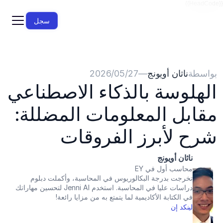
{{HeadCode}}
سجل
بواسطة
ناثان أويونج
—
27‏/05‏/2026
الهلوسة بالذكاء الاصطناعي 
مقابل المعلومات المضللة: 
شرح لأبرز الفروقات
ناثان أويونج
محاسب أول في EY
تخرجت بدرجة البكالوريوس في المحاسبة، وأكملت دبلوم 
دراسات عليا في المحاسبة. استخدم Jenni AI لتحسين مهاراتك 
في الكتابة الأكاديمية لما يتمتع به من مزايا رائعة!
لينكد إن