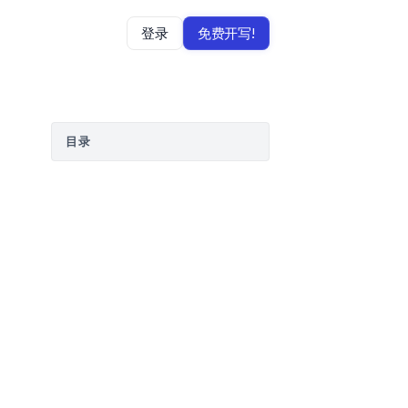
登录
免费开写!
目录