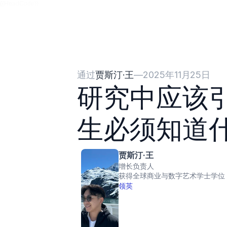
{{HeadCode}}
通过
贾斯汀·王
—
2025年11月25日
研究中应该
生必须知道
贾斯汀·王
增长负责人
获得全球商业与数字艺术学士学位
领英