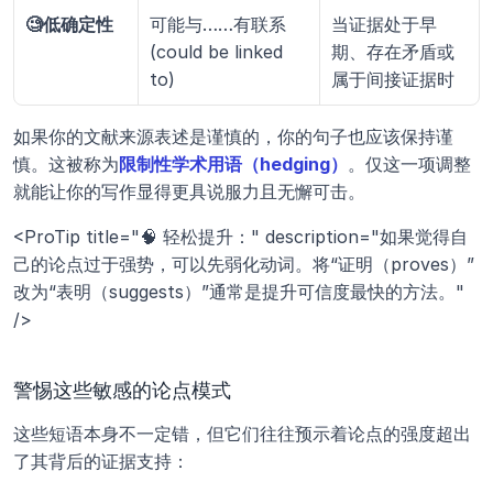
🧐低确定性
可能与……有联系 
当证据处于早
(could be linked 
期、存在矛盾或
to)
属于间接证据时
如果你的文献来源表述是谨慎的，你的句子也应该保持谨
慎。这被称为
限制性学术用语（hedging）
。仅这一项调整
就能让你的写作显得更具说服力且无懈可击。
<ProTip title="🧠 轻松提升：" description="如果觉得自
己的论点过于强势，可以先弱化动词。将“证明（proves）”
改为“表明（suggests）”通常是提升可信度最快的方法。" 
/>
警惕这些敏感的论点模式
这些短语本身不一定错，但它们往往预示着论点的强度超出
了其背后的证据支持：