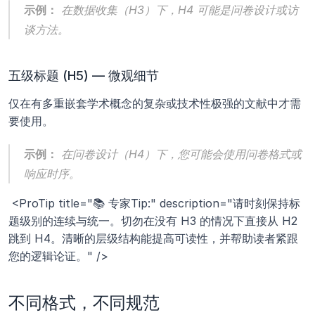
示例：
 在
数据收集
（H3）下，H4 可能是
问卷设计
或
访
谈方法
。
五级标题 (H5) — 微观细节
仅在有多重嵌套学术概念的复杂或技术性极强的文献中才需
要使用。
示例：
 在
问卷设计
（H4）下，您可能会使用
问卷格式
或
响应时序
。
 <ProTip title="📚 专家Tip:" description="请时刻保持标
题级别的连续与统一。切勿在没有 H3 的情况下直接从 H2 
跳到 H4。清晰的层级结构能提高可读性，并帮助读者紧跟
您的逻辑论证。" />
不同格式，不同规范