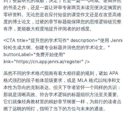
到了整篇研究的成败，决定了它是一篇一气呵成、逻辑井然
的书圣之作，还是一篇让评审专家两页未读完便决定搁置的
零碎资料。无论您是在应付短促的课堂作文还是在攻坚高难
度的博士论文，过硬的章节标题能保障您的思维逻辑链完整
有序，更能极大程度地提升评阅者的好感度。
<CTA title="提升您的学术写作" description="使用 Jenni 
轻松生成大纲、创建专业标题并润色您的学术论文。" 
buttonLabel="免费开始使用" 
link="https://cn.app.jenni.ai/register" />
虽然不同的学术格式指南有着大相径庭的规则，诸如 APA 
格式强烈的段子粗体层级要求，或是 MLA 格式以纯净和文
本性为导向的克制表达。但天下学者皆怀一个同样的共识：
那就是清晰高效、符合学术逻辑的标题组织方法至关重要。
它们就像经典教材里的精妙章节纲要一样，为前行的读者点
燃了远眺的明灯，指明了当下的方位与未来的通途。