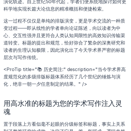
演化轨迹。自上世纪50年代起，学者们便系统地探讨如何更
科学地实现长篇大论信息的精准概括和便捷检索。
这一过程不仅仅是单纯的排版演变，更是学术交流的一种质
变过程——即从线性的学者单向论证陈述，向以读者为中
心、交互性强并且更符合人类认知局限性的高效知识传输渠
道转变。标题的提出和规范，恰好弥合了繁杂的深奥研究和
读者的生理认知极限，因此演化出了今天学术界严密的标题
层次与写作传统。
<ProTip title="📚 历史简注:" description="当今学术界高
度规范化的多级排版标题体系经历了几个世纪的锤炼与演
化，绝非一朝一夕任意制定的结果。" />
用高水准的标题为您的学术写作注入灵
魂
置于段落上方看似毫不起眼的分级标签和标题，事实上关系