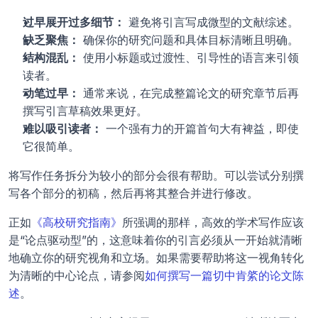
过早展开过多细节：
 避免将引言写成微型的文献综述。
缺乏聚焦：
 确保你的研究问题和具体目标清晰且明确。
结构混乱：
 使用小标题或过渡性、引导性的语言来引领
读者。
动笔过早：
 通常来说，在完成整篇论文的研究章节后再
撰写引言草稿效果更好。
难以吸引读者：
 一个强有力的开篇首句大有裨益，即使
它很简单。
将写作任务拆分为较小的部分会很有帮助。可以尝试分别撰
写各个部分的初稿，然后再将其整合并进行修改。 
正如
《高校研究指南》
所强调的那样，高效的学术写作应该
是“论点驱动型”的，这意味着你的引言必须从一开始就清晰
地确立你的研究视角和立场。如果需要帮助将这一视角转化
为清晰的中心论点，请参阅
如何撰写一篇切中肯綮的论文陈
述
。