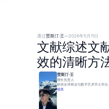
{{HeadCode}}
通过
贾斯汀·王
—
2026年5月11日
文献综述文
效的清晰方
贾斯汀·王
增长负责人
获得全球商业与数字艺术学士学位
领英