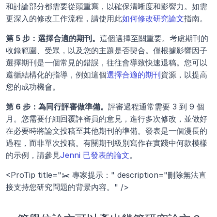
和討論部分都需要從頭重寫，以確保清晰度和影響力。如需
更深入的修改工作流程，請使用此
如何修改研究論文
指南。
第 5 步：選擇合適的期刊。
這個選擇至關重要。考慮期刊的
收錄範圍、受眾，以及您的主題是否契合。僅根據影響因子
選擇期刊是一個常見的錯誤，往往會導致快速退稿。您可以
遵循結構化的指導，例如這個
選擇合適的期刊
資源，以提高
您的成功機會。
第 6 步：為同行評審做準備。
評審過程通常需要 3 到 9 個
月。您需要仔細回覆評審員的意見，進行多次修改，並做好
在必要時將論文投稿至其他期刊的準備。發表是一個漫長的
過程，而非單次投稿。有關期刊級別寫作在實踐中何款模樣
的示例，請參見
Jenni 已發表的論文
。
<ProTip title="✂️ 專家提示：" description="刪除無法直
接支持您研究問題的背景內容。" />