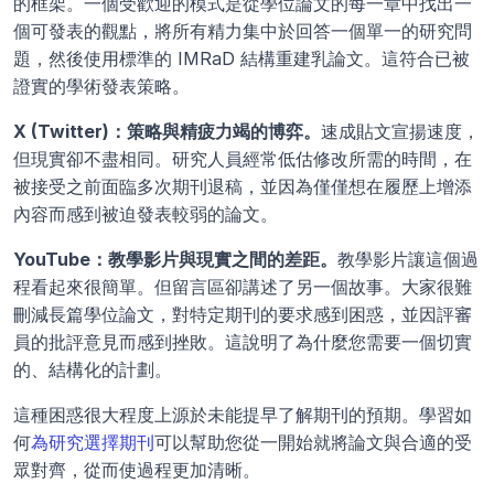
的框架。一個受歡迎的模式是從學位論文的每一章中找出一
個可發表的觀點，將所有精力集中於回答一個單一的研究問
題，然後使用標準的 IMRaD 結構重建乳論文。這符合已被
證實的學術發表策略。
X (Twitter)：策略與精疲力竭的博弈。
速成貼文宣揚速度，
但現實卻不盡相同。研究人員經常低估修改所需的時間，在
被接受之前面臨多次期刊退稿，並因為僅僅想在履歷上增添
內容而感到被迫發表較弱的論文。
YouTube：教學影片與現實之間的差距。
教學影片讓這個過
程看起來很簡單。但留言區卻講述了另一個故事。大家很難
刪減長篇學位論文，對特定期刊的要求感到困惑，並因評審
員的批評意見而感到挫敗。這說明了為什麼您需要一個切實
的、結構化的計劃。
這種困惑很大程度上源於未能提早了解期刊的預期。學習如
何
為研究選擇期刊
可以幫助您從一開始就將論文與合適的受
眾對齊，從而使過程更加清晰。