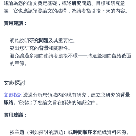
緒論為您的論文奠定基礎，概述
研究問題
、目標和研究意
義。它也應該預覽論文的結構，為讀者指引接下來的內容。
實用建議：
明確說明
研究問題
及其重要性。
突出您研究的
背景
和關聯性。
避免讓過多細節使讀者應接不暇——將這些細節留給後面
的章節。
文獻探討
文獻探討
透過分析您領域內的現有研究，建立您研究的
背景
脈絡
。它指出了您論文旨在解決的知識空白。
實用建議：
按
主題
（例如探討的議題）或
時間順序
來組織資料來源。