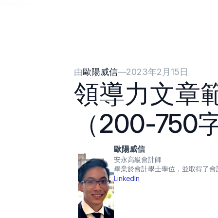
{{HeadCode}}
由
歐陽威信
—
2023年2月15日
領導力文章
（200-750
歐陽威信
安永高級會計師
畢業於會計學士學位，並取得了會
LinkedIn