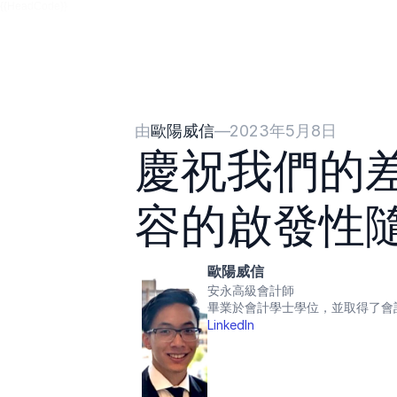
{{HeadCode}}
由
歐陽威信
—
2023年5月8日
慶祝我們的
容的啟發性
歐陽威信
安永高級會計師
畢業於會計學士學位，並取得了會
LinkedIn