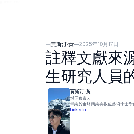
{{HeadCode}}
由
賈斯汀·黃
—
2025年10月17日
註釋文獻來源 
生研究人員
賈斯汀·黃
增長負責人
畢業於全球商業與數位藝術學士學
LinkedIn