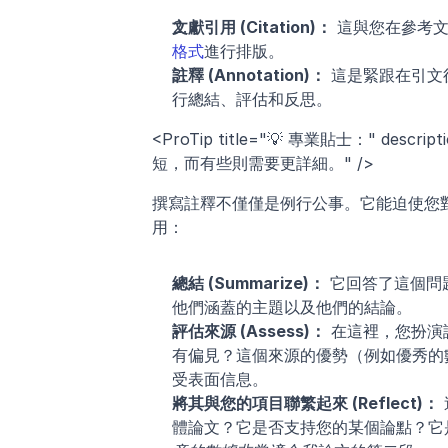
文獻引用 (Citation)：
 這與您在參考
格式
進行排版。
註釋 (Annotation)：
 這是緊跟在引文
行總結、評估和反思。
<ProTip title="💡 專業貼士：" 
短，而有些則需要更詳細。" />
撰寫註釋不僅僅是例行公事。它能迫使您
用：
總結 (Summarize)：
 它回答了這個
他們涵蓋的主題以及他們的結論。
評估來源 (Assess)：
 在這裡，您扮
有偏見？這個來源的優勢（例如優秀的
受表面信息。
將其與您的項目聯繁起來 (Reflect)：
體論文？它是否支持您的某個論點？它