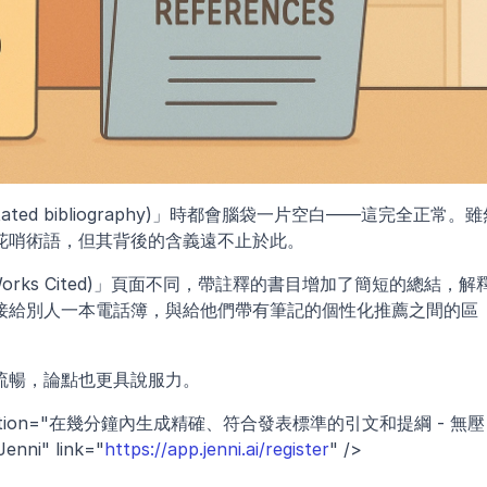
ted bibliography)」時都會腦袋一片空白——這完全正常。雖
花哨術語，但其背後的含義遠不止於此。
rks Cited)」頁面不同，帶註釋的書目增加了簡短的總結，解
接給別人一本電話簿，與給他們帶有筆記的個性化推薦之間的區
流暢，論點也更具說服力。
scription="在幾分鐘內生成精確、符合發表標準的引文和提綱 - 無壓
ni" link="
https://app.jenni.ai/register
" />