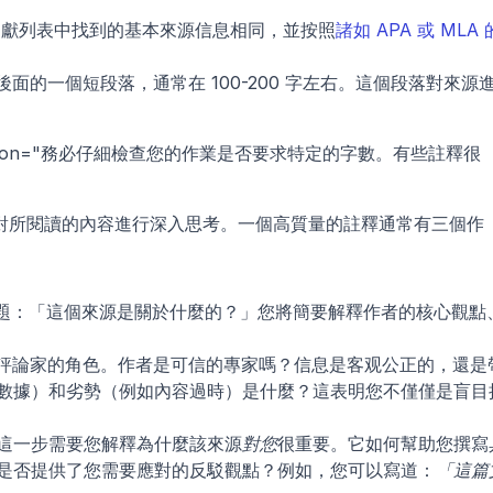
文獻列表中找到的基本來源信息相同，並按照
諸如 APA 或 MLA 
後面的一個短段落，通常在 100-200 字左右。這個段落對來源
description="務必仔細檢查您的作業是否要求特定的字數。有些註釋很
對所閱讀的內容進行深入思考。一個高質量的註釋通常有三個作
問題：「這個來源是關於什麼的？」您將簡要解釋作者的核心觀點
演評論家的角色。作者是可信的專家嗎？信息是客观公正的，還是
數據）和劣勢（例如內容過時）是什麼？這表明您不僅僅是盲目
 這一步需要您解釋為什麼該來源
對您
很重要。它如何幫助您撰寫
是否提供了您需要應對的反駁觀點？例如，您可以寫道：
「這篇