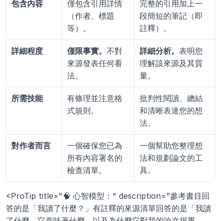
包含內容
僅包含引用詳情
完整的引用加上一
（作者、標題
段簡短的筆記（即
等）。
註釋）。
詳細程度
僅限事實。
不對
詳細分析。
表明您
來源發表任何看
理解該來源及其質
法。
量。
所需技能
有條理並注意格
批判性閱讀、總結
式規則。
和清晰表達您的想
法。
對作者而言
一個確保您已為
一個幫助您整理想
所有內容署名的
法和規劃論文的工
檢查清單。
具。
<ProTip title="🧠 心智模型：" description="參考書目回
答的是「我讀了什麼？」有註釋的來源清單回答的是「我讀
了什麼，它意味著什麼，以及為什麼它對我的論文很重