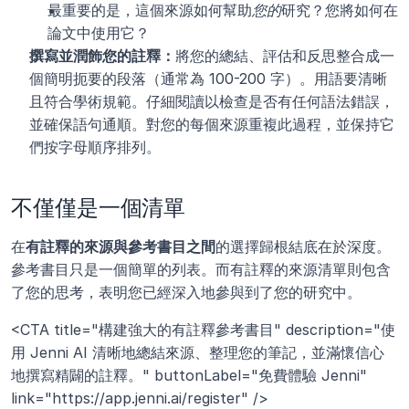
最重要的是，這個來源如何幫助
您的
研究？您將如何在
論文中使用它？
撰寫並潤飾您的註釋：
將您的總結、評估和反思整合成一
個簡明扼要的段落（通常為 100-200 字）。用語要清晰
且符合學術規範。仔細閱讀以檢查是否有任何語法錯誤，
並確保語句通順。對您的每個來源重複此過程，並保持它
們按字母順序排列。
不僅僅是一個清單
在
有註釋的來源與參考書目之間
的選擇歸根結底在於深度。
參考書目只是一個簡單的列表。而有註釋的來源清單則包含
了您的思考，表明您已經深入地參與到了您的研究中。
<CTA title="構建強大的有註釋參考書目" description="使
用 Jenni AI 清晰地總結來源、整理您的筆記，並滿懷信心
地撰寫精闢的註釋。" buttonLabel="免費體驗 Jenni" 
link="https://app.jenni.ai/register" />