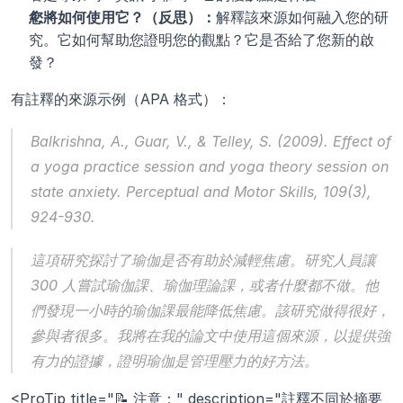
您將如何使用它？（反思）：
解釋該來源如何融入您的研
究。它如何幫助您證明您的觀點？它是否給了您新的啟
發？
有註釋的來源示例（APA 格式）：
Balkrishna, A., Guar, V., & Telley, S. (2009). Effect of 
a yoga practice session and yoga theory session on 
state anxiety. 
Perceptual and Motor Skills
, 
109
(3), 
924-930.
這項研究探討了瑜伽是否有助於減輕焦慮。研究人員讓 
300 人嘗試瑜伽課、瑜伽理論課，或者什麼都不做。他
們發現一小時的瑜伽課最能降低焦慮。該研究做得很好，
參與者很多。我將在我的論文中使用這個來源，以提供強
有力的證據，證明瑜伽是管理壓力的好方法。
<ProTip title="📝 注意：" description="註釋不同於摘要 