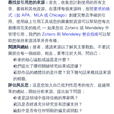
尋找並引用您的來源：
首先，收集您計劃使用的所有文
章、書籍和其他資源。在選擇每個來源時，按照
要求的格
式（如 APA、MLA 或 Chicago）
創建完整且準確的引
用。使用線上引用工具或您的圖書館資源可以幫助您每次
都獲得完美的格式 — 如果您在 Zotero 或 Mendeley 中
管理引用，我們的 
Zotero 和 Mendeley 整合指南
可以幫
助您保持來源清單井井有條。
閱讀與總結：
接著，通讀來源以了解其主要觀點。不要試
圖抓住每一個細節。相反，要專注於大局。問自己：
作者的核心論點或論題是什麼？
他們提出了哪些關鍵研究結果或證據？
這部作品的總體目的是什麼？寫下幾句話來概括該來源
的精髓。
評估與反思：
這是您加入自己批判性思考的地方。超越簡
單的總結，開始分析來源。提出如下問題：
作者是該領域中值得信賴的專家嗎？
資訊是否經過充分研究並有證據支持？
論點中是否有任何明顯的偏見或弱點？