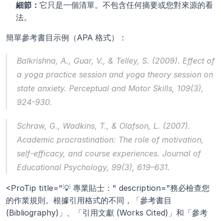
細節：
它只是一個清單。不包含任何摘要或您對來源的看
法。
簡單參考書目示例（APA 格式）：
Balkrishna, A., Guar, V., & Telley, S. (2009). Effect of 
a yoga practice session and yoga theory session on 
state anxiety. 
Perceptual and Motor Skills
, 
109
(3), 
924-930.
Schraw, G., Wadkins, T., & Olafson, L. (2007). 
Academic procrastination: The role of motivation, 
self-efficacy, and course experiences. 
Journal of 
Educational Psychology
, 
99
(3), 619–631.
<ProTip title="💡 專業貼士：" description="務必檢查您
的作業規則。根據引用格式的不同，「參考書目 
(Bibliography)」、「引用文獻 (Works Cited)」和「參考