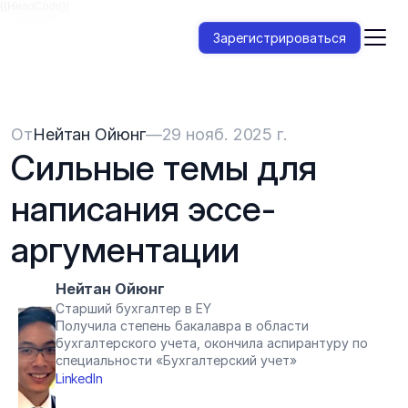
{{HeadCode}}
Зарегистрироваться
От
Нейтан Ойюнг
—
29 нояб. 2025 г.
Сильные темы для 
написания эссе-
аргументации
Нейтан Ойюнг
Старший бухгалтер в EY
Получила степень бакалавра в области 
бухгалтерского учета, окончила аспирантуру по 
специальности «Бухгалтерский учет»
LinkedIn