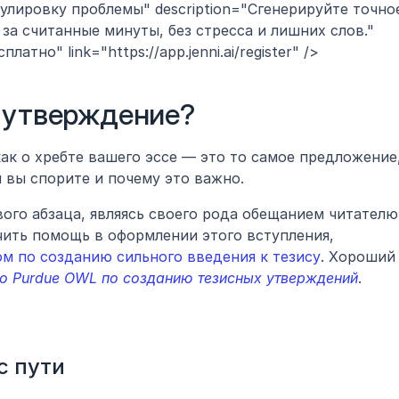
улировку проблемы" description="Сгенерируйте точное
за считанные минуты, без стресса и лишних слов." 
атно" link="https://app.jenni.ai/register" />
е утверждение?
к о хребте вашего эссе — это то самое предложение,
м вы спорите и почему это важно. 
ого абзаца, являясь своего рода обещанием читателю 
чить помощь в оформлении этого вступления, 
м по созданию сильного введения к тезису
. Хороший 
о Purdue OWL по созданию тезисных утверждений
.
с пути