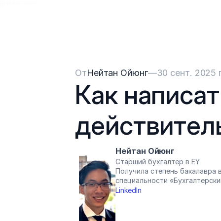
{{HeadCode}}
От
Нейтан Ойюнг
—
30 сент. 2025 г
Как написат
действител
Нейтан Ойюнг
Старший бухгалтер в EY
Получила степень бакалавра в
специальности «Бухгалтерски
LinkedIn