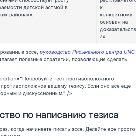
билями способствует росту 
расплывчатого
ваемости детской астмой в 
к 
ких районах».
конкретному, 
основан на 
доказательст
ах.
рованные эссе, 
руководство Письменного центра UNC 
длагает полезные стратегии, позволяющие сделать 
scription="Попробуйте тест противоположного 
 противоположное вашему тезису. Если оно все еще 
порным и дискуссионным." />
ство по написанию тезиса
з, когда начинаете писать эссе. Делайте все просто 