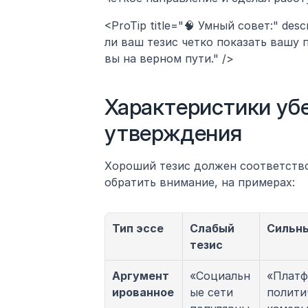
<ProTip title="🧠 Умный совет:" de
ли ваш тезис четко показать вашу п
вы на верном пути." />
Характеристики убе
утверждения
Хороший тезис должен соответствов
обратить внимание, на примерах:
Тип эссе
Слабый 
Сильны
тезис
Аргумент
«Социальн
«Платф
ированное
ые сети 
полити