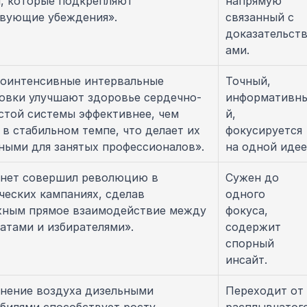
, которые подкрепляют 
напрямую 
вующие убеждения».
связанный с 
доказательст
ами.
оинтенсивные интервальные 
Точный, 
овки улучшают здоровье сердечно-
информативн
стой системы эффективнее, чем 
й, 
 в стабильном темпе, что делает их 
фокусируется 
ными для занятых профессионалов».
на одной идее
нет совершил революцию в 
Сужен до 
ческих кампаниях, сделав 
одного 
ным прямое взаимодействие между 
фокуса, 
атами и избирателями».
содержит 
спорный 
инсайт.
знение воздуха дизельными 
Переходит от 