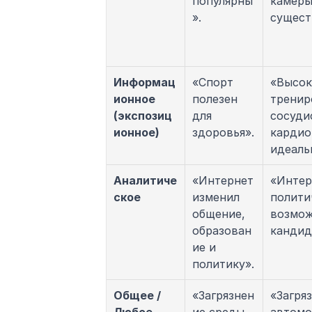
популярны
камеры
».
сущест
Информац
«Спорт 
«Высок
ионное 
полезен 
тренир
(экспозиц
для 
сосуди
ионное)
здоровья».
кардио
идеаль
Аналитиче
«Интернет 
«Интер
ское
изменил 
полити
общение, 
возмож
образован
кандид
ие и 
политику».
Общее / 
«Загрязнен
«Загря