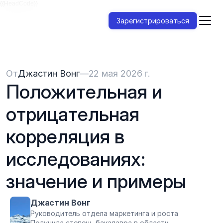
{{HeadCode}}
Зарегистрироваться
От
Джастин Вонг
—
22 мая 2026 г.
Положительная и 
отрицательная 
корреляция в 
исследованиях: 
значение и примеры
Джастин Вонг
Руководитель отдела маркетинга и роста
Получила степень бакалавра в области 