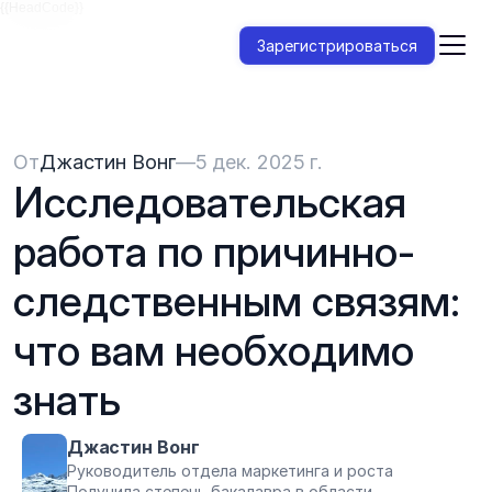
{{HeadCode}}
Зарегистрироваться
От
Джастин Вонг
—
5 дек. 2025 г.
Исследовательская 
работа по причинно-
следственным связям: 
что вам необходимо 
знать
Джастин Вонг
Руководитель отдела маркетинга и роста
Получила степень бакалавра в области 