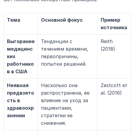
Тема
Основной фокус
Пример 
источника
Выгорание 
Тенденции с 
Reith 
медицинс
течением времени, 
(2018)
ких 
первопричины, 
работнико
попытки решений.
в в США
Неявная 
Насколько она 
Zestcott et 
предвзято
распространена, ее 
al. (2016)
сть в 
влияние на уход за 
здравоохр
пациентами, 
анении
стратегии ее 
снижения.