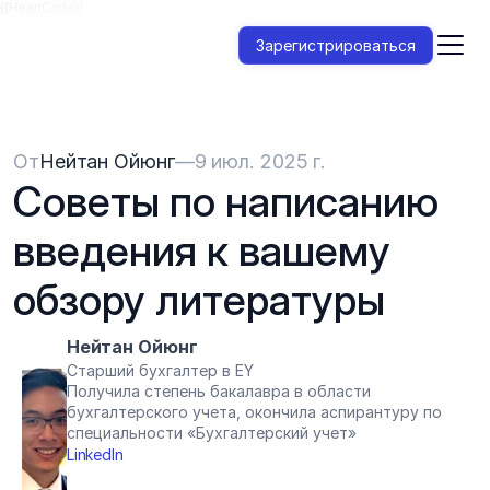
{{HeadCode}}
Зарегистрироваться
От
Нейтан Ойюнг
—
9 июл. 2025 г.
Советы по написанию 
введения к вашему 
обзору литературы
Нейтан Ойюнг
Старший бухгалтер в EY
Получила степень бакалавра в области 
бухгалтерского учета, окончила аспирантуру по 
специальности «Бухгалтерский учет»
LinkedIn