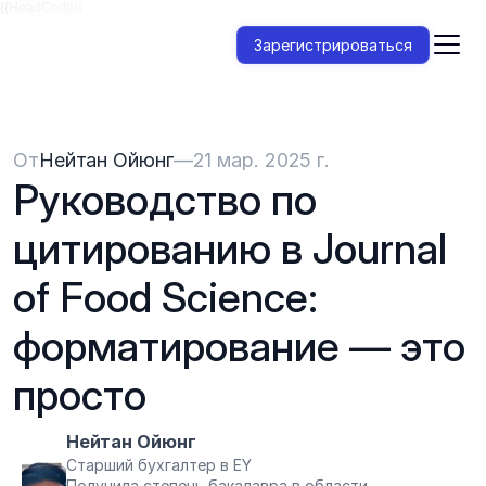
{{HeadCode}}
Зарегистрироваться
От
Нейтан Ойюнг
—
21 мар. 2025 г.
Руководство по 
цитированию в Journal 
of Food Science: 
форматирование — это 
просто
Нейтан Ойюнг
Старший бухгалтер в EY
Получила степень бакалавра в области 