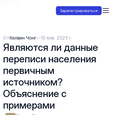
{{HeadCode}}
Зарегистрироваться
От
Келвин Чонг
—
10 янв. 2025 г.
Являются ли данные 
переписи населения 
первичным 
источником? 
Объяснение с 
примерами