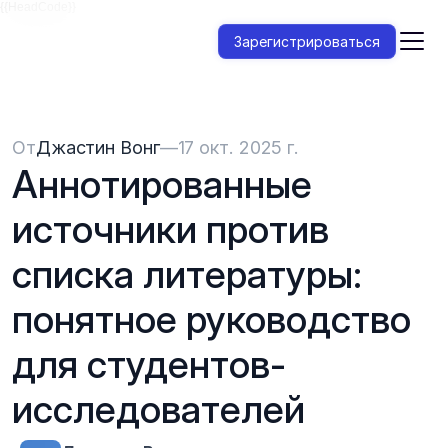
{{HeadCode}}
Зарегистрироваться
От
Джастин Вонг
—
17 окт. 2025 г.
Аннотированные 
источники против 
списка литературы: 
понятное руководство 
для студентов-
исследователей