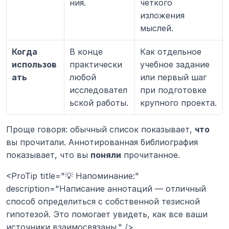
ния.
четкого 
изложения 
мыслей.
Когда 
В конце 
Как отдельное 
использов
практически 
учебное задание 
ать
любой 
или первый шаг 
исследовател
при подготовке 
ьской работы.
крупного проекта.
Проще говоря: обычный список показывает, 
что
вы прочитали. Аннотированная библиография 
показывает, что вы 
поняли
 прочитанное.
<ProTip title="💡 Напоминание:" 
description="Написание аннотаций — отличный 
способ определиться с собственной тезисной 
гипотезой. Это помогает увидеть, как все ваши 
источники взаимосвязаны." />