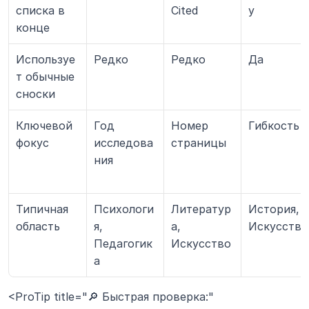
списка в 
Cited
y
конце
Используе
Редко
Редко
Да
т обычные 
сноски
Ключевой 
Год 
Номер 
Гибкость
фокус
исследова
страницы
ния
Типичная 
Психологи
Литератур
История, 
область
я, 
а, 
Искусство
Педагогик
Искусство
а
<ProTip title="🔎 Быстрая проверка:" 