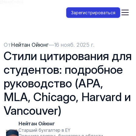
{{HeadCode}}
Зарегистрироваться
От
Нейтан Ойюнг
—
16 нояб. 2025 г.
Стили цитирования для 
студентов: подробное 
руководство (APA, 
MLA, Chicago, Harvard и 
Vancouver)
Нейтан Ойюнг
Старший бухгалтер в EY
Получила степень бакалавра в области 