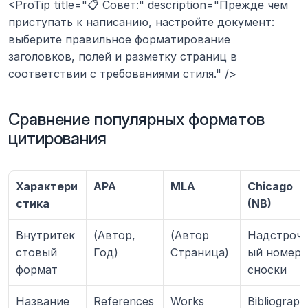
<ProTip title="📋 Совет:" description="Прежде чем 
приступать к написанию, настройте документ: 
выберите правильное форматирование 
заголовков, полей и разметку страниц в 
соответствии с требованиями стиля." />
Сравнение популярных форматов 
цитирования
Характери
APA
MLA
Chicago 
стика
(NB)
Внутритек
(Автор, 
(Автор 
Надстроч
стовый 
Год)
Страница)
ый номер 
формат
сноски
Название 
References
Works 
Bibliograph