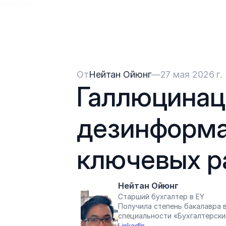
{{HeadCode}}
От
Нейтан Ойюнг
—
27 мая 2026 г.
Галлюцинац
дезинформа
ключевых р
Нейтан Ойюнг
Старший бухгалтер в EY
Получила степень бакалавра в
специальности «Бухгалтерски
LinkedIn