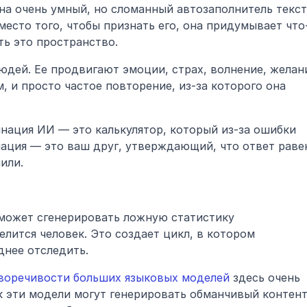
а очень умный, но сломанный автозаполнитель текста
место того, чтобы признать его, она придумывает что
ть это пространство.
дей. Ее продвигают эмоции, страх, волнение, желани
 и просто частое повторение, из-за которого она 
инация ИИ — это калькулятор, который из-за ошибки 
мация — это ваш друг, утверждающий, что ответ равен
или.
 может сгенерировать ложную статистику 
лится человек. Это создает цикл, в котором 
днее отследить.
воречивости больших языковых моделей
 здесь очень 
ак эти модели могут генерировать обманчивый контент,