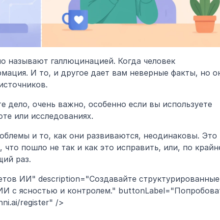
о называют галлюцинацией. Когда человек 
мация. И то, и другое дает вам неверные факты, но он
источников.
е дело, очень важно, особенно если вы используете 
те или исследованиях.
блемы и то, как они развиваются, неодинаковы. Это 
 что пошло не так и как это исправить, или, по крайне
щий раз.
етов ИИ" description="Создавайте структурированные 
И с ясностью и контролем." buttonLabel="Попробоват
ni.ai/register" />