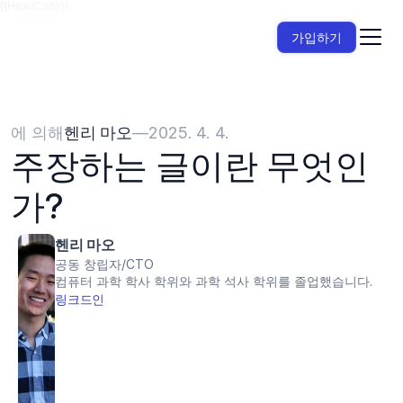
{{HeadCode}}
가입하기
에 의해
헨리 마오
—
2025. 4. 4.
주장하는 글이란 무엇인
가?
헨리 마오
공동 창립자/CTO
컴퓨터 과학 학사 학위와 과학 석사 학위를 졸업했습니다.
링크드인