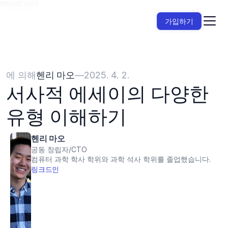
{{HeadCode}}
가입하기
에 의해
헨리 마오
—
2025. 4. 2.
서사적 에세이의 다양한 
유형 이해하기
헨리 마오
공동 창립자/CTO
컴퓨터 과학 학사 학위와 과학 석사 학위를 졸업했습니다.
링크드인