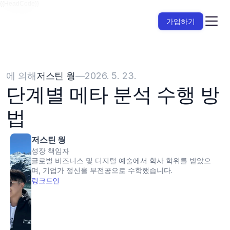
{{HeadCode}}
가입하기
에 의해
저스틴 웡
—
2026. 5. 23.
단계별 메타 분석 수행 방
법
저스틴 웡
성장 책임자
글로벌 비즈니스 및 디지털 예술에서 학사 학위를 받았으
며, 기업가 정신을 부전공으로 수학했습니다.
링크드인