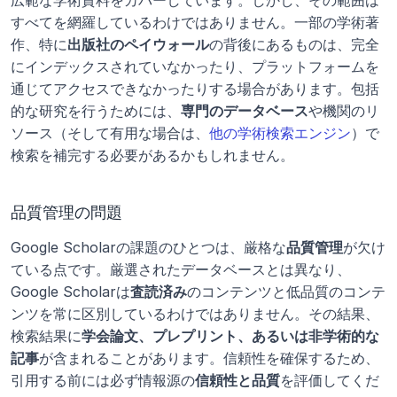
広範な学術資料をカバーしています。しかし、その範囲は
すべてを網羅しているわけではありません。一部の学術著
作、特に
出版社のペイウォール
の背後にあるものは、完全
にインデックスされていなかったり、プラットフォームを
通じてアクセスできなかったりする場合があります。包括
的な研究を行うためには、
専門のデータベース
や機関のリ
ソース（そして有用な場合は、
他の学術検索エンジン
）で
検索を補完する必要があるかもしれません。
品質管理の問題
Google Scholarの課題のひとつは、厳格な
品質管理
が欠け
ている点です。厳選されたデータベースとは異なり、
Google Scholarは
査読済み
のコンテンツと低品質のコンテ
ンツを常に区別しているわけではありません。その結果、
検索結果に
学会論文、プレプリント、あるいは非学術的な
記事
が含まれることがあります。信頼性を確保するため、
引用する前には必ず情報源の
信頼性と品質
を評価してくだ