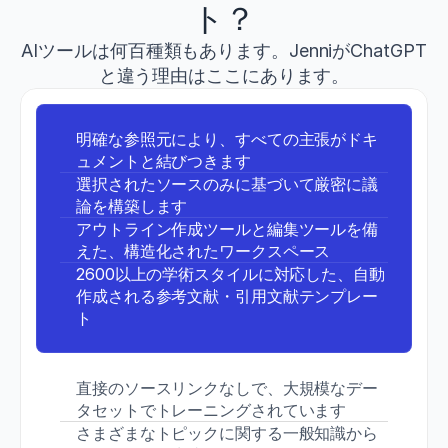
h
ト？
t
t
AIツールは何百種類もあります。JenniがChatGPT
p
と違う理由はここにあります。
s://
d
o
明確な参照元により、すべての主張がドキ
i.
o
ュメントと結びつきます
r
選択されたソースのみに基づいて厳密に議
g/
論を構築します
1
アウトライン作成ツールと編集ツールを備
0.
えた、構造化されたワークスペース
1
5
2600以上の学術スタイルに対応した、自動
1
作成される参考文献・引用文献テンプレー
9/
ト
J
S
C.
0
直接のソースリンクなしで、大規模なデー
0
タセットでトレーニングされています
0
さまざまなトピックに関する一般知識から
0