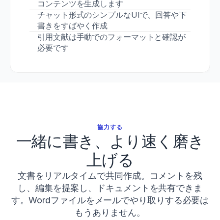
コンテンツを生成します
0
チャット形式のシンプルなUIで、回答や下
0
書きをすばやく作成
0
0
引用文献は手動でのフォーマットと確認が
0
必要です
0
0
0
4
7
1
2
Seitz,
協力する
L.
一緒に書き、より速く磨き
B.,
Reyes,
上げる
A.,
Tran,
文書をリアルタイムで共同作成。コメントを残
T.
T.,
し、編集を提案し、ドキュメントを共有できま
de
す。Wordファイルをメールでやり取りする必要は
Villarreal,
もうありません。
E.