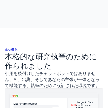
ンライン引用。あらゆる主張をオリジナルのPDFと
照合。.docx、LaTeX、またはHTMLへのエクスポー
Abade,
E.,
トが可能です。
Sánchez-
Sánchez,
J.,
Conte,
D.,
&
Pareja-
Blanco,
主な機能
F.
本格的な研究執筆のために
(
2023
).
Effects
作られました
of
adding
引用を後付けしたチャットボットではありませ
heavy
ん。AI、出典、そしてあなたの主張が一体となっ
loaded
deadlifts
て機能する、執筆のために設計された環境です。
to
warm-
up
on
Ketogenic Diets
Literature Review
and Glycemic
PDF
acute
Control