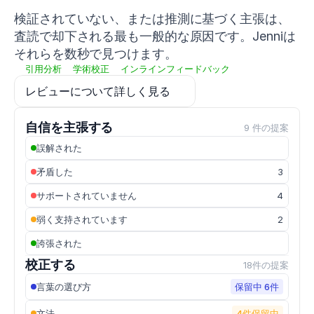
M.
検証されていない、または推測に基づく主張は、
(
2022
).
Influence
査読で却下される最も一般的な原因です。Jenniは
of
それらを数秒で見つけます。
strength
引用分析
学術校正
インラインフィードバック
training
modalities
レビューについて詳しく見る
on
sprint
performance
自信を主張する
9 件の提案
in
誤解された
trained
athletes
.
矛盾した
3
Sports
,
10
(7)
,
サポートされていません
4
107
.
h
弱く支持されています
2
t
誇張された
t
p
校正する
18件の提案
s://
d
言葉の選び方
保留中 6件
o
i.
文法
4件保留中