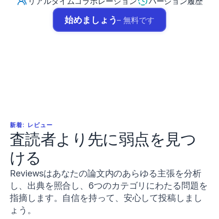
リアルタイムコラボレーション
バージョン履歴
7
9
始めましょう
– 無料です
-
0
1
4
-
0
2
2
7
-
1
新着: レビュー
Warneke,
査読者より先に弱点を見つ
K.,
Lohmann,
ける
L.
H.,
Reviewsはあなたの論文内のあらゆる主張を分析
Keiner,
し、出典を照合し、6つのカテゴリにわたる問題を
M.,
&
指摘します。自信を持って、安心して投稿しまし
Wagner,
ょう。
C.-