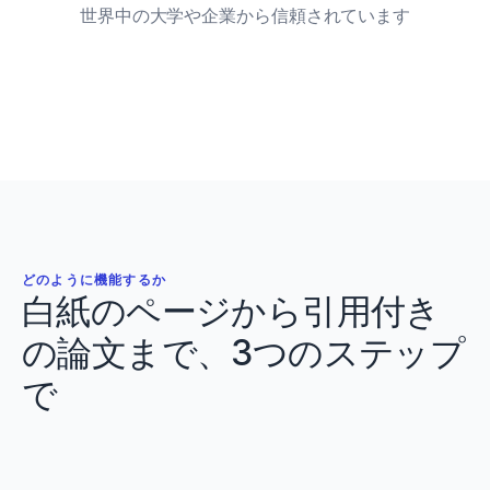
世界中の大学や企業から信頼されています
PAPE notes
Cite
Details
Open PDF
(Schiemann
Article
IF
3.80
OPEN ACCESS
Plyometric training effects on vertical jump
et
performance
al.,
Markovic, Jaric
J. Applied Physiology
·
2007
2024)
Deadlift Library
Cite
Details
Open PDF
どのように機能するか
白紙のページから引用付き
の論文まで、3つのステップ
で
(Conan
&