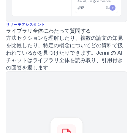
Ask AI, use @ to mention PDFs or / for prompts
0
4
3
4
リサーチアシスタント
1
ライブラリ全体にわたって質問する
Conan,
方法セクションを理解したり、複数の論文の知見
E.,
&
を比較したり、特定の概念についてどの資料で扱
DeBeliso,
われているかを見つけたりできます。Jenni の AI 
M.
チャットはライブラリ全体を読み取り、引用付き
(
2020
).
The
の回答を返します。
relationship
between
the
back
squat
and
sprint
performance
in
track
athletes
.
Journal