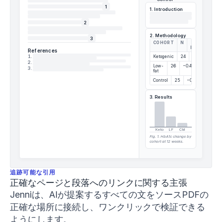
vertical
1
1. Introduction
jump
2
and
change-
2. Methodology
3
COHORT
N
Δ
of-
HBA1C
References
direction
1
.
Ketogenic
24
−1.2%
2
.
performance
.
Low-
26
−0.4%
3
.
fat
Journal
Control
25
−0.1%
of
Strength
3. Results
and
Conditioning
Research
,
37
(5)
,
Keto
LF
Ctrl
Fig. 1. HbA1c change by
1052–
cohort at 12 weeks.
1059
.
h
t
追跡可能な引用
t
正確なページと段落へのリンクに関する主張
p
Jenniは、AIが提案するすべての文をソースPDFの
s://
d
正確な場所に接続し、ワンクリックで検証できる
o
ようにします。