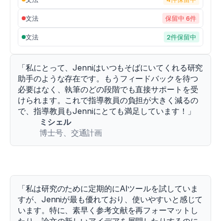
o
r
文法
保留中 6件
g/
1
文法
2件保留中
0.
3
3
「私にとって、Jenniはいつもそばにいてくれる研究
9
助手のような存在です。もうフィードバックを待つ
0/
必要はなく、執筆のどの段階でも直接サポートを受
s
けられます。これで指導教員の負担が大きく減るの
p
で、指導教員もJenniにとても満足しています！」
o
r
ミシェル
t
博士号、交通計画
s
1
0
0
7
0
「私は研究のために定期的にAIツールを試していま
1
すが、Jenniが最も優れており、使いやすいと感じて
0
います。特に、素早く参考文献を再フォーマットし
7