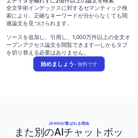
エディタを離れずに2億件以上の論文を検索
K.
全文学術インデックスに対するセマンティック検
(
2024
).
索により、正確なキーワードが分からなくても関
The
連論文を見つけられます。
relationship
between
maximum
ソースを追加し、引用し、1,000万件以上の全文オ
deadlift
ープンアクセス論文を閲覧できます—しかもタブ
strength
を切り替える必要はありません。
and
sprint
始めましょう
– 無料です
performance
in
elite
athletes
.
Journal
of
Strength
and
Conditioning
Research
,
38
(4)
,
JENNIが選ばれる理由
721–
また別のAIチャットボッ
733
.