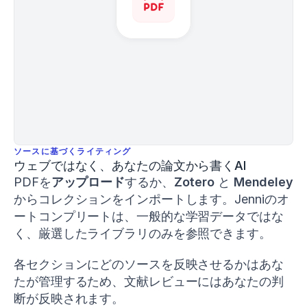
of
Sport
and
Human
Performance
,
8
(1)
,
1–
15
.
h
t
t
ソースに基づくライティング
p
ウェブではなく、あなたの論文から書くAI
s://
PDFを
アップロード
するか、
Zotero
 と 
Mendeley
d
o
からコレクションをインポートします。Jenniのオ
i.
ートコンプリートは、一般的な学習データではな
o
く、厳選したライブラリのみを参照できます。
r
g/
1
各セクションにどのソースを反映させるかはあな
0.
たが管理するため、文献レビューにはあなたの判
1
断が反映されます。
2