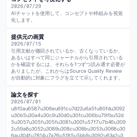
2026/07/29
AIチャットを使用して、コンセプトや枠組みを視覚
化します。
提供元の画質
2026/07/15
引用文献が撤回されているか、古くなっているか、
あるいはすべて同じジャーナルから引用されている
かを確認するには、それらを1つずつ読み通す必要が
ありましたが、これからはSource Quality Review
が自動的に対象にフラグを立てて示してくれます。
論文を探す
2026/07/01
u8f0au6587u306eu691cu7d22u6a5fu80fdu3092
u30b5u30a4u30c9u30d0u30fcu306bu79fbu52d
5u3057u305fu305fu3081u3001u57f7u7b46u309
2u59a8u3052u3089u308cu308bu3053u3068u30
6au304fu7814u7a76u5185u5bb9u3092u63a2u3