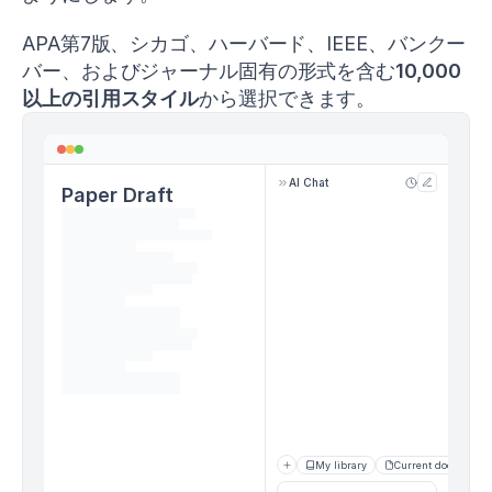
i.
o
APA第7版、シカゴ、ハーバード、IEEE、バンクー
r
g/
バー、およびジャーナル固有の形式を含む
10,000
1
以上の引用スタイル
から選択できます。
0.
1
5
1
AI Chat
9/
Paper Draft
J
S
C.
0
0
0
0
0
0
0
0
0
0
My library
Current document
0