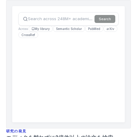
6
9
1/
Search across 248M+ academic sources…
Search
j
s
Across
My library
Semantic Scholar
PubMed
arXiv
h
CrossRef
p
-
8
-
1
-
1
Schiemann,
S.,
Keiner,
M.,
Wirth,
K.,
Lohmann,
L.
H.,
&
研究の発見
Warneke,