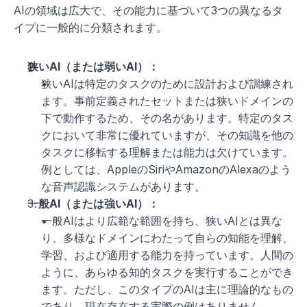
AIの領域は広大で、その能力に基づいて3つの異なるタ
イプに一般的に分類されます。
狭いAI（または弱いAI）：
狭いAIは特定のタスクのために設計および訓練され
ます。事前定義されたセットまたは狭いドメインの
下で動作するため、その名があります。特定のタス
クにおいて非常に優れていますが、その知識を他の
タスクに移転する理解または能力は欠けています。
例としては、AppleのSiriやAmazonのAlexaのよう
な音声認識システムがあります。
一般AI（または強いAI）：
一般AIはより広範な範囲を持ち、狭いAIとは異な
り、多様なドメインにわたって自らの知能を理解、
学習、および適用する能力を持っています。人間の
ように、あらゆる知的タスクを実行することができ
ます。ただし、このタイプのAIは主に理論的なもの
であり、現在存在する実際の例はありません。