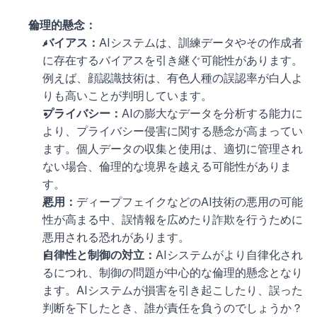
倫理的懸念：
バイアス：
AIシステムは、訓練データやその作成者
に存在するバイアスを引き継ぐ可能性があります。
例えば、顔認識技術は、有色人種の誤認率が白人よ
りも高いことが判明しています。
プライバシー：
AIの膨大なデータを分析する能力に
より、プライバシー侵害に関する懸念が高まってい
ます。個人データの収集と使用は、適切に管理され
ない場合、倫理的な境界を越える可能性がありま
す。
悪用：
ディープフェイクなどのAI技術の悪用の可能
性が高まる中、誤情報を広めたり詐欺を行うために
悪用される恐れがあります。
自律性と制御の対立：
AIシステムがより自律化され
るにつれ、制御の問題が中心的な倫理的懸念となり
ます。AIシステムが損害を引き起こしたり、誤った
判断を下したとき、誰が責任を負うのでしょうか？