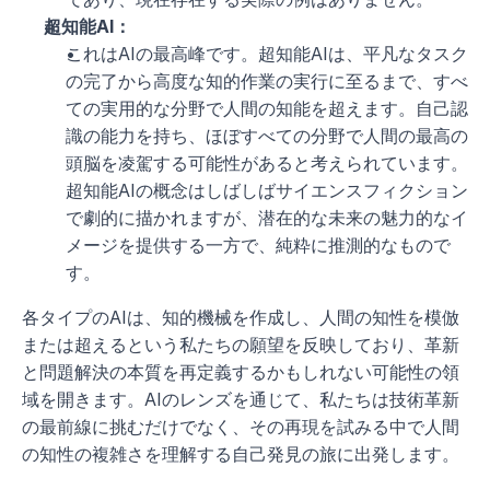
超知能AI：
これはAIの最高峰です。超知能AIは、平凡なタスク
の完了から高度な知的作業の実行に至るまで、すべ
ての実用的な分野で人間の知能を超えます。自己認
識の能力を持ち、ほぼすべての分野で人間の最高の
頭脳を凌駕する可能性があると考えられています。
超知能AIの概念はしばしばサイエンスフィクション
で劇的に描かれますが、潜在的な未来の魅力的なイ
メージを提供する一方で、純粋に推測的なもので
す。
各タイプのAIは、知的機械を作成し、人間の知性を模倣
または超えるという私たちの願望を反映しており、革新
と問題解決の本質を再定義するかもしれない可能性の領
域を開きます。AIのレンズを通じて、私たちは技術革新
の最前線に挑むだけでなく、その再現を試みる中で人間
の知性の複雑さを理解する自己発見の旅に出発します。 