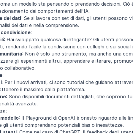
me un modello sta pensando o prendendo decisioni. Ciò è c
fezionamento dei comportamenti dell'IA.
e dei dati
: Se si lavora con set di dati, gli utenti possono v
nalisi dei dati e nella comprensione.
 condivisione
:
li
: Hai sviluppato qualcosa di intrigante? Gli utenti possono
i, rendendo facile la condivisione con colleghi o sui social
omunitaria
: Non è solo uno strumento, ma anche una comuni
zzare gli esperimenti altrui, apprendere e iterare, promuo
o collaborativo.
e
:
i
: Per i nuovi arrivati, ci sono tutorial che guidano attraver
ottenere il massimo dalla piattaforma.
one
: Sono disponibili documenti dettagliati, che coprono tut
onalità avanzate.
zza
:
l modello
: Il Playground di OpenAI è onesto riguardo alle limi
 gli utenti comprendano potenziali bias o inesattezze.
 utenti
: Come nel caso di ChatGPT, il feedback degli utent