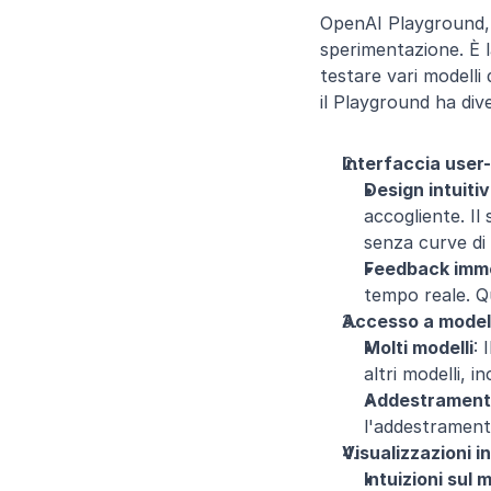
OpenAI Playground, c
sperimentazione. È la
testare vari modelli
il Playground ha div
Interfaccia user-
Design intuiti
accogliente. Il
senza curve di
Feedback imm
tempo reale. Q
Accesso a modelli
Molti modelli
: 
altri modelli, i
Addestramento
l'addestramento
Visualizzazioni i
Intuizioni sul 