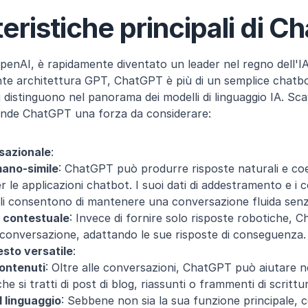
eristiche principali di 
enAI, è rapidamente diventato un leader nel regno dell'IA
nte architettura GPT, ChatGPT è più di un semplice chatb
si distinguono nel panorama dei modelli di linguaggio IA. Sca
ende ChatGPT una forza da considerare:
sazionale
:
mano-simile
: ChatGPT può produrre risposte naturali e coe
r le applicazioni chatbot. I suoi dati di addestramento e i co
gli consentono di mantenere una conversazione fluida senz
 contestuale
: Invece di fornire solo risposte robotiche, Ch
 conversazione, adattando le sue risposte di conseguenza.
esto versatile
:
ontenuti
: Oltre alle conversazioni, ChatGPT può aiutare nel
he si tratti di post di blog, riassunti o frammenti di scrittu
 linguaggio
: Sebbene non sia la sua funzione principale, co