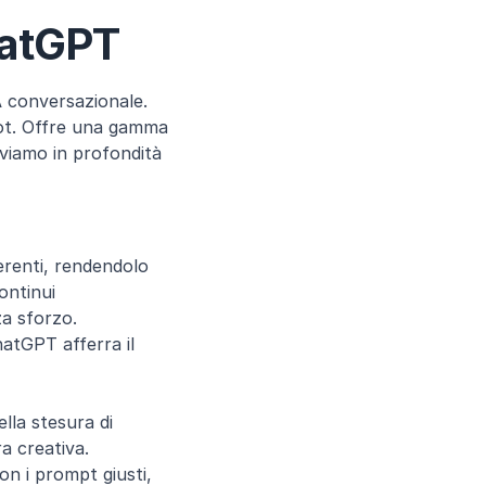
ChatGPT
 conversazionale. 
ot. Offre una gamma 
viamo in profondità 
renti, rendendolo 
ntinui 
a sforzo.
atGPT afferra il 
la stesura di 
ra creativa.
n i prompt giusti, 