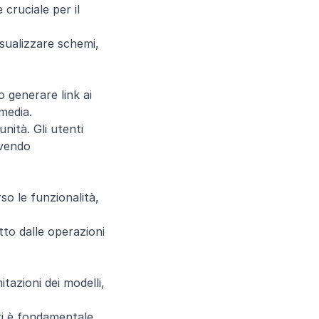
ruciale per il 
isualizzare schemi, 
 generare link ai 
 media.
tà. Gli utenti 
vendo 
so le funzionalità, 
to dalle operazioni 
tazioni dei modelli, 
i è fondamentale. 