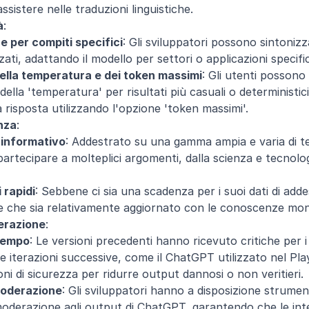
istere nelle traduzioni linguistiche.
à
:
e per compiti specifici
: Gli sviluppatori possono sintoniz
zzati, adattando il modello per settori o applicazioni specifi
ella temperatura e dei token massimi
: Gli utenti possono 
ella 'temperatura' per risultati più casuali o deterministici 
 risposta utilizzando l'opzione 'token massimi'.
nza
:
 informativo
: Addestrato su una gamma ampia e varia di tes
tecipare a molteplici argomenti, dalla scienza e tecnologi
 rapidi
: Sebbene ci sia una scadenza per i suoi dati di add
e che sia relativamente aggiornato con le conoscenze mondi
erazione
:
 tempo
: Le versioni precedenti hanno ricevuto critiche per i
Le iterazioni successive, come il ChatGPT utilizzato nel Pl
ni di sicurezza per ridurre output dannosi o non veritieri.
moderazione
: Gli sviluppatori hanno a disposizione strumen
moderazione agli output di ChatGPT, garantendo che le inte