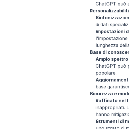
ChatGPT può ass
Personalizzabilit
Sintonizzazion
di dati speciali
Impostazioni d
l'impostazione d
lunghezza della
Base di conosce
Ampio spettro
ChatGPT può par
popolare.
Aggiornamenti
base garantisc
Sicurezza e mod
Raffinato nel
inappropriati. 
hanno mitigazio
Strumenti di 
uno strato di 