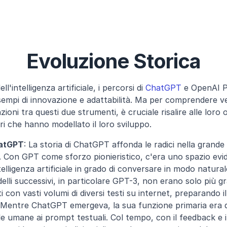
Evoluzione Storica
'intelligenza artificiale, i percorsi di 
ChatGPT
 e OpenAI P
empi di innovazione e adattabilità. Ma per comprendere ve
ioni tra questi due strumenti, è cruciale risalire alle loro or
i che hanno modellato il loro sviluppo.
hatGPT
: La storia di ChatGPT affonda le radici nella grande 
. Con GPT come sforzo pionieristico, c'era uno spazio evi
telligenza artificiale in grado di conversare in modo natura
li successivi, in particolare GPT-3, non erano solo più gran
 con vasti volumi di diversi testi su internet, preparando il
 Mentre ChatGPT emergeva, la sua funzione primaria era que
lle umane ai prompt testuali. Col tempo, con il feedback e il 