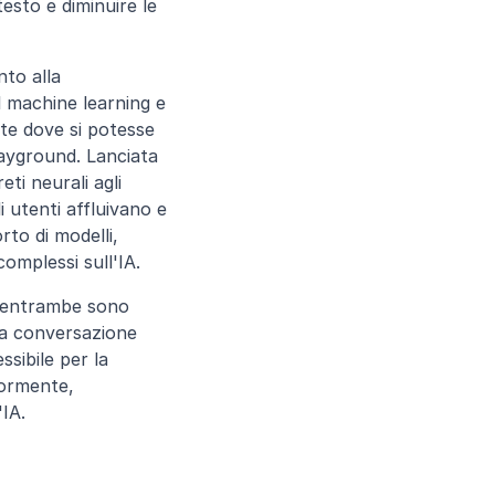
sto e diminuire le 
to alla 
 machine learning e 
nte dove si potesse 
yground. Lanciata 
i neurali agli 
 utenti affluivano e 
to di modelli, 
complessi sull'IA.
 entrambe sono 
la conversazione 
ibile per la 
ormente, 
'IA.