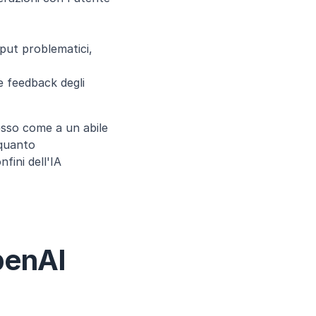
put problematici, 
e feedback degli 
so come a un abile 
quanto 
fini dell'IA 
penAI 