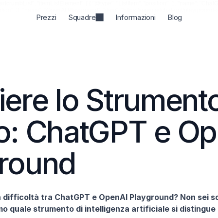
rumbList", "itemListElement": [ { "@type": "ListItem", "position": 1, "name": "ChatGPT",
position": 3, "name": "OpenAI Playground", "item": "https://jenni.ai/chat-gpt/playground-a
Prezzi
Squadre
Informazioni
Blog
iere lo Strumento
o: ChatGPT e Op
round
in difficoltà tra ChatGPT e OpenAI Playground? Non sei so
 quale strumento di intelligenza artificiale si distingue 