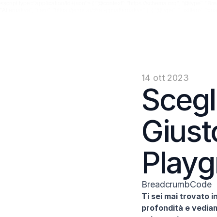
<script type="application/ld+json"> { "@context": "https://schema.org", "@type": "Breadc
"Alternative", "item": "https://jenni.ai/chat-gpt/alternative" }, { "@type": "ListItem", "
14 ott 2023
Scegl
Giust
Playg
BreadcrumbCode
Ti sei mai trovato 
profondità e vediamo