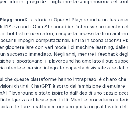
r ridurre i pregiudizi, migliorare la comprensione del conte
 Playground
: La storia di OpenAI Playground è un testamen
ell'IA. Quando OpenAI riconobbe l'interesse crescente nel
ori, hobbisti e ricercatori, nacque la necessità di un ambie
pesanti impegni computazionali. Entra in scena OpenAI Pla
giocherellare con vari modelli di machine learning, dalle ret
u un successo immediato. Negli anni, mentre i feedback degli
iche si spostavano, il playground ha ampliato il suo suppor
cia utente e persino integrato capacità di visualizzare dati 
si che queste piattaforme hanno intrapreso, è chiaro che
visioni distinti. ChatGPT è sorto dall'ambizione di emulare 
 Playground è stato ispirato dall'idea di uno spazio access
'intelligenza artificiale per tutti. Mentre procediamo ulteri
ità e le funzionalità che ognuno porta oggi al tavolo dell