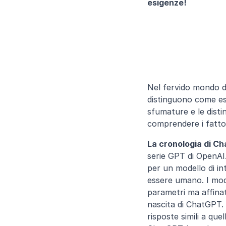
esigenze!
Nel fervido mondo dell
distinguono come es
sfumature e le distinz
comprendere i fattor
La cronologia di C
serie GPT di OpenAI
per un modello di in
essere umano. I model
parametri ma affinati
nascita di ChatGPT.
risposte simili a que