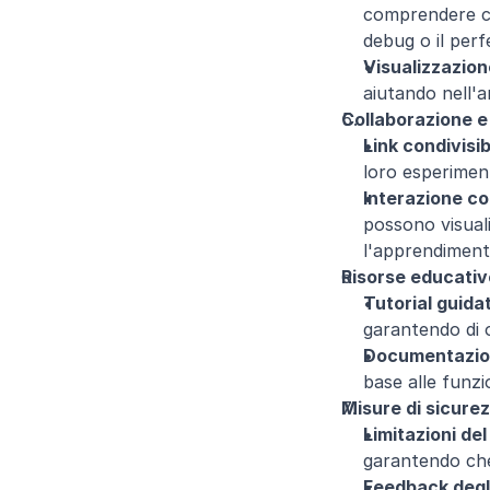
comprendere co
debug o il per
Visualizzazion
aiutando nell'a
Collaborazione e
Link condivisibi
loro esperiment
Interazione c
possono visuali
l'apprendiment
Risorse educativ
Tutorial guidat
garantendo di 
Documentazi
base alle funzi
Misure di sicure
Limitazioni de
garantendo che
Feedback degli