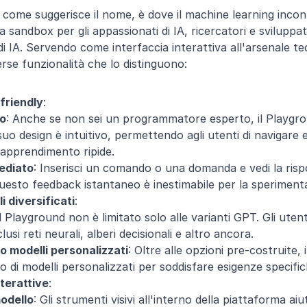
ome suggerisce il nome, è dove il machine learning incont
 sandbox per gli appassionati di IA, ricercatori e sviluppat
 di IA. Servendo come interfaccia interattiva all'arsenale te
erse funzionalità che lo distinguono:
friendly
:
vo
: Anche se non sei un programmatore esperto, il Playgro
 suo design è intuitivo, permettendo agli utenti di navigare 
 apprendimento ripide.
ediato
: Inserisci un comando o una domanda e vedi la rispo
uesto feedback istantaneo è inestimabile per la sperimenta
 diversificati
:
Il Playground non è limitato solo alle varianti GPT. Gli uten
nclusi reti neurali, alberi decisionali e altro ancora.
 modelli personalizzati
: Oltre alle opzioni pre-costruite, i
 di modelli personalizzati per soddisfare esigenze specific
nterattive
:
modello
: Gli strumenti visivi all'interno della piattaforma aiut