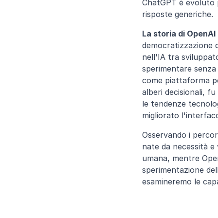
ChatGPT è evoluto pe
risposte generiche.
La storia di OpenAI
democratizzazione d
nell'IA tra sviluppat
sperimentare senza 
come piattaforma per 
alberi decisionali, f
le tendenze tecnolog
migliorato l'interfac
Osservando i percor
nate da necessità e 
umana, mentre OpenAI
sperimentazione dell
esamineremo le capac