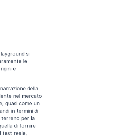
layground si 
ramente le 
igini e 
narrazione della 
dente nel mercato 
le, quasi come un 
di in termini di 
 terreno per la 
lla di fornire 
test reale, 