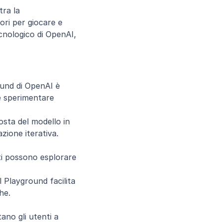
ra la 
ori per giocare e 
cnologico di OpenAI, 
und di OpenAI è 
e sperimentare 
sta del modello in 
zione iterativa.
ti possono esplorare 
l Playground facilita 
he.
ano gli utenti a 