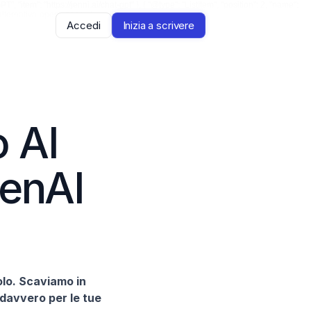
 "item": "https://jenni.ai/chat-gpt" }, { "@type": "ListItem", "position": 2, "name":
lternativa-openai" } ] } </script>
Accedi
Inizia a scrivere
 AI 
enAI 
lo. Scaviamo in 
davvero per le tue 