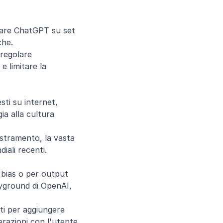
zare ChatGPT su set 
che.
regolare 
e limitare la 
ti su internet, 
a alla cultura 
estramento, la vasta 
ali recenti.
 bias o per output 
ayground di OpenAI, 
ti per aggiungere 
razioni con l'utente 