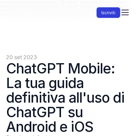
<script type="application/ld+json"> { "@context": "https://schema.org", "@type":
"BreadcrumbList", "itemListElement": [ { "@type": "ListItem", "position": 1, "name":
"Chat GPT", "item": "https://jenni.ai/chat-gpt/" }, { "@type": "ListItem", "position": 2,
Iscriviti
"name": "Mobile", "item": "https://jenni.ai/chat-gpt/mobile" } ] } </script>
20 set 2023
ChatGPT Mobile: 
La tua guida 
definitiva all'uso di 
ChatGPT su 
Android e iOS