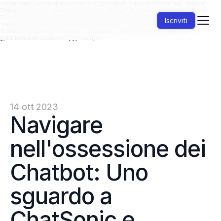
<script type="application/ld+json"> { "@context": "https://schema.org", "@type":
"BreadcrumbList", "itemListElement": [ { "@type": "ListItem", "position": 1, "name":
"ChatGPT", "item": "https://jenni.ai/chat-gpt" }, { "@type": "ListItem", "position": 2,
Iscriviti
"name": "Alternative", "item": "https://jenni.ai/chat-gpt/alternative" }, { "@type":
"ListItem", "position": 3, "name": "Chatsonic", "item": "https://jenni.ai/chat-
gpt/alternativa-chatsonic" } ] } </script>
14 ott 2023
Navigare 
nell'ossessione dei 
Chatbot: Uno 
sguardo a 
ChatSonic e 