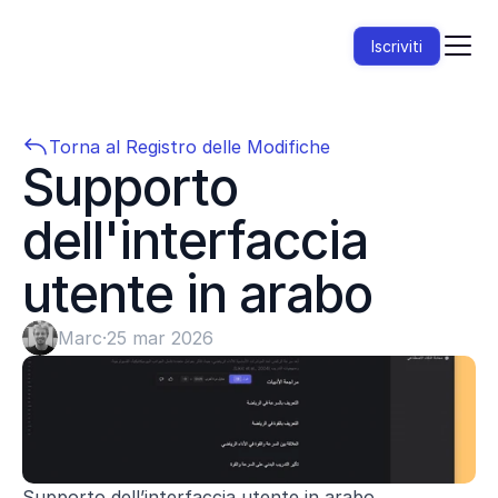
Iscriviti
Torna al Registro delle Modifiche
Supporto 
dell'interfaccia 
utente in arabo
Marc
·
25 mar 2026
Supporto dell’interfaccia utente in arabo, 