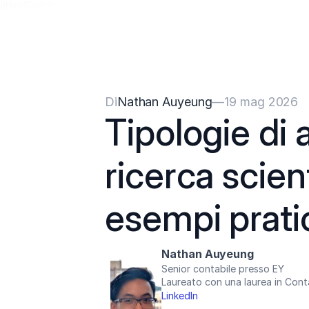
{{HeadCode}}
Di
Nathan Auyeung
—
19 mag 2026
Tipologie di af
ricerca scien
esempi prati
Nathan Auyeung
Senior contabile presso EY
Laureato con una laurea in Cont
LinkedIn