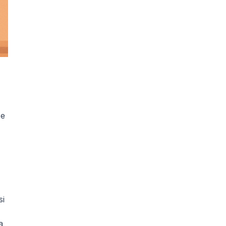
e 
i 
 per sostenere la tua 