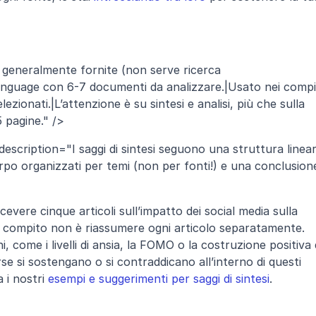
 generalmente fornite (non serve ricerca 
guage con 6-7 documenti da analizzare.|Usato nei compit
ezionati.|L’attenzione è su sintesi e analisi, più che sulla 
5 pagine." />
scription="I saggi di sintesi seguono una struttura lineare
rpo organizzati per temi (non per fonti!) e una conclusione
evere cinque articoli sull’impatto dei social media sulla 
uo compito non è riassumere ogni articolo separatamente. 
 come i livelli di ansia, la FOMO o la costruzione positiva d
e si sostengano o si contraddicano all’interno di questi 
 i nostri 
esempi e suggerimenti per saggi di sintesi
.