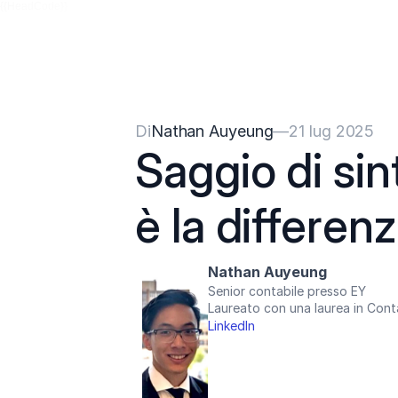
{{HeadCode}}
Di
Nathan Auyeung
—
21 lug 2025
Saggio di sin
è la differen
Nathan Auyeung
Senior contabile presso EY
Laureato con una laurea in Cont
LinkedIn