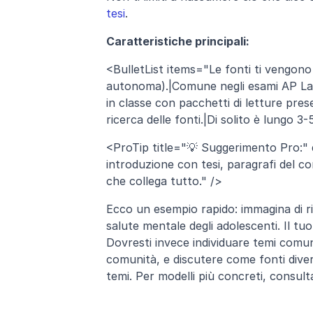
tesi
.
Caratteristiche principali:
<BulletList items="Le fonti ti vengono
autonoma).|Comune negli esami AP Lan
in classe con pacchetti di letture presel
ricerca delle fonti.|Di solito è lungo 3-
<ProTip title="💡 Suggerimento Pro:" de
introduzione con tesi, paragrafi del co
che collega tutto." />
Ecco un esempio rapido: immagina di ric
salute mentale degli adolescenti. Il t
Dovresti invece individuare temi comuni,
comunità, e discutere come fonti divers
temi. Per modelli più concreti, consulta