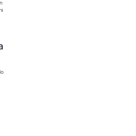
n 
i 
 
o 