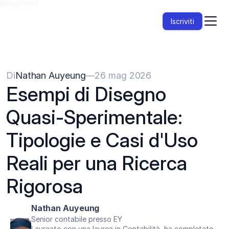
{{HeadCode}}
Iscriviti
Di
Nathan Auyeung
—
26 mag 2026
Esempi di Disegno 
Quasi-Sperimentale: 
Tipologie e Casi d'Uso 
Reali per una Ricerca 
Rigorosa
Nathan Auyeung
Senior contabile presso EY
Laureato con una laurea in Contabilità, ha completato 