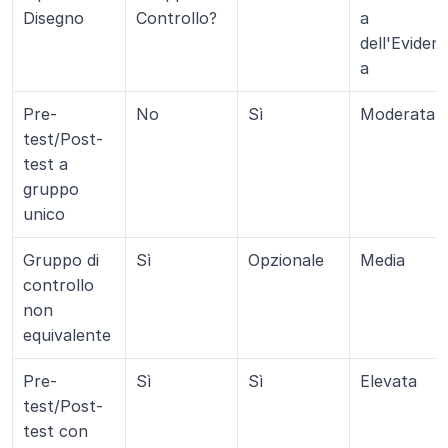
Disegno
Controllo?
a 
dell'Eviden
a
Pre-
No
Sì
Moderata
test/Post-
test a 
gruppo 
unico
Gruppo di 
Sì
Opzionale
Media
controllo 
non 
equivalente
Pre-
Sì
Sì
Elevata
test/Post-
test con 