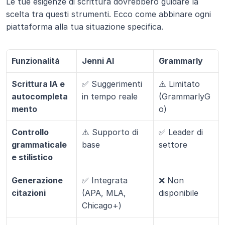
Le tue esigenze di scrittura dovrebbero guidare la 
scelta tra questi strumenti. Ecco come abbinare ogni 
piattaforma alla tua situazione specifica.
Funzionalità
Jenni AI
Grammarly
Scrittura IA e 
✅ Suggerimenti 
⚠️ Limitato 
autocompleta
in tempo reale
(GrammarlyG
mento
o)
Controllo 
⚠️ Supporto di 
✅ Leader di 
grammaticale 
base
settore
e stilistico
Generazione 
✅ Integrata 
❌ Non 
citazioni
(APA, MLA, 
disponibile
Chicago+)