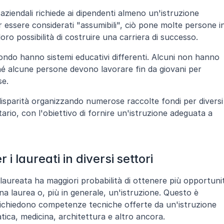
aziendali richiede ai dipendenti almeno un'istruzione 
r essere considerati "assumibili", ciò pone molte persone in
loro possibilità di costruire una carriera di successo.
ndo hanno sistemi educativi differenti. Alcuni non hanno 
é alcune persone devono lavorare fin da giovani per 
se.
sparità organizzando numerose raccolte fondi per diversi 
itario, con l'obiettivo di fornire un'istruzione adeguata a 
i laureati in diversi settori
aureata ha maggiori probabilità di ottenere più opportunit
na laurea o, più in generale, un'istruzione. Questo è 
richiedono competenze tecniche offerte da un'istruzione 
tica, medicina, architettura e altro ancora.