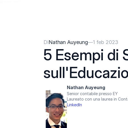
{{HeadCode}}
Di
Nathan Auyeung
—
1 feb 2023
5 Esempi di S
sull'Educazi
Nathan Auyeung
Senior contabile presso EY
Laureato con una laurea in Cont
LinkedIn