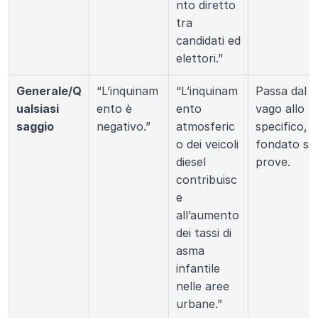
nto diretto 
tra 
candidati ed 
elettori.”
Generale/Q
“L’inquinam
“L’inquinam
Passa dal 
ualsiasi 
ento è 
ento 
vago allo 
saggio
negativo.”
atmosferic
specifico, 
o dei veicoli 
fondato su 
diesel 
prove.
contribuisc
e 
all’aumento 
dei tassi di 
asma 
infantile 
nelle aree 
urbane.”