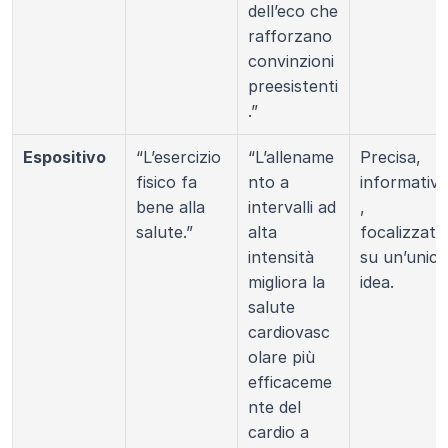
dell’eco che 
rafforzano 
convinzioni 
preesistenti
.”
Espositivo
“L’esercizio 
“L’allename
Precisa, 
fisico fa 
nto a 
informativa
bene alla 
intervalli ad 
, 
salute.”
alta 
focalizzata 
intensità 
su un’unica 
migliora la 
idea.
salute 
cardiovasc
olare più 
efficaceme
nte del 
cardio a 