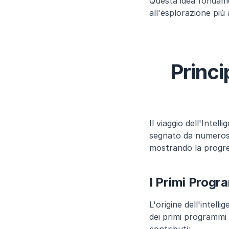
Questa idea fondamen
all'esplorazione più
Princip
Il viaggio dell'Intell
segnato da numerosi 
mostrando la progre
I Primi Progr
L'origine dell'intell
dei primi programmi d