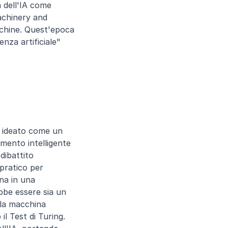
 dell'IA come 
chinery and 
cchine. Quest'epoca 
nza artificiale" 
o ideato come un 
ento intelligente 
dibattito 
pratico per 
na in una 
bbe essere sia un 
la macchina 
 Test di Turing. 