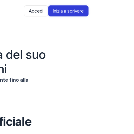
Accedi
Inizia a scrivere
 del suo 
ni
te fino alla 
ficiale