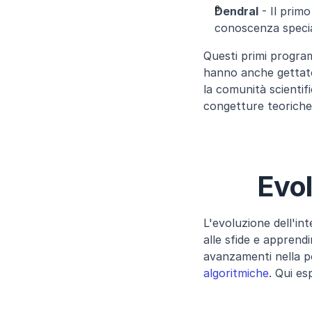
Dendral
 - Il prim
conoscenza special
Questi primi program
hanno anche gettato 
la comunità scientif
congetture teoriche 
Evol
L'evoluzione dell'int
alle sfide e apprendi
avanzamenti nella po
algoritmiche
. Qui es