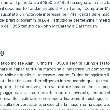
mura. Il periodo tra il 1950 e il 1956 ha segnato la nascita
n il documento fondamentale di Alan Turing "Computer Ma
 suscitato un notevole interesse nell'intelligenza delle ma
ei primi programmi di IA e l'istituzione del termine "intellige
p del 1955 tenuto da John McCarthy a Dartmouth.
ng
ico inglese Alan Turing nel 1950, il Test di Turing è stat
are la capacità di una macchina di mostrare un comportam
nguibile da quello di un essere umano. Turing ha aggirato il 
nte la definizione di intelligenza introducendo questo test 
omputer. Il test coinvolge un valutatore umano che si impeg
guaggio naturale con un interlocutore invisibile, che potre
ina. Se il valutatore non può affidabilmente distinguere 
 sulla conversazione, si dice che la macchina ha superato il