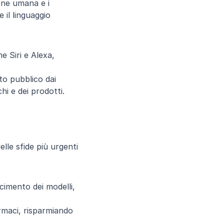
one umana e i 
l linguaggio 
 Siri e Alexa, 
o pubblico dai 
hi e dei prodotti.
lle sfide più urgenti 
scimento dei modelli, 
rmaci, risparmiando 