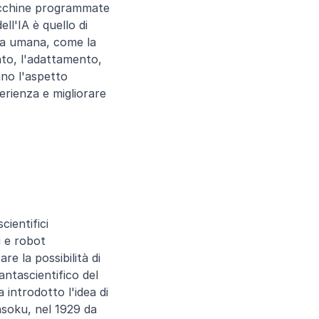
macchine programmate 
ll'IA è quello di 
za umana, come la 
to, l'adattamento, 
no l'aspetto 
ienza e migliorare 
ientifici 
 e robot 
e la possibilità di 
ntascientifico del 
ntrodotto l'idea di 
soku, nel 1929 da 