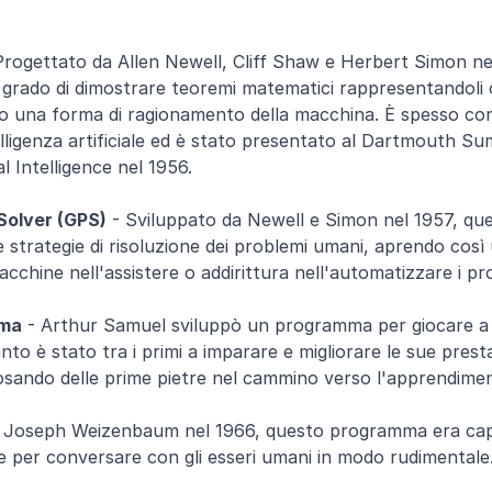
Progettato da Allen Newell, Cliff Shaw e Herbert Simon ne
grado di dimostrare teoremi matematici rappresentandoli c
o una forma di ragionamento della macchina. È spesso cons
lligenza artificiale ed è stato presentato al Dartmouth S
al Intelligence nel 1956.
Solver (GPS)
 - Sviluppato da Newell e Simon nel 1957, q
 strategie di risoluzione dei problemi umani, aprendo così u
acchine nell'assistere o addirittura nell'automatizzare i pro
ama
 - Arthur Samuel sviluppò un programma per giocare a 
anto è stato tra i primi a imparare e migliorare le sue presta
posando delle prime pietre nel cammino verso l'apprendime
a Joseph Weizenbaum nel 1966, questo programma era capac
e per conversare con gli esseri umani in modo rudimentale