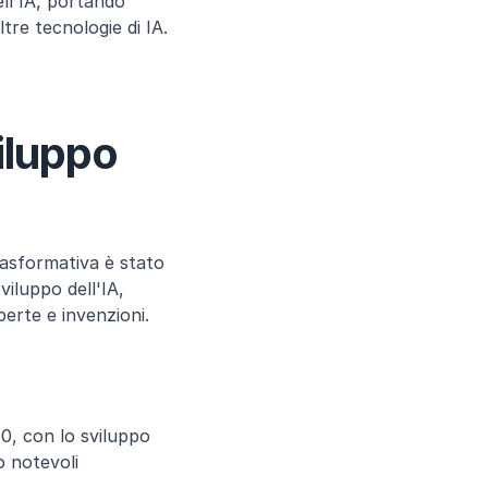
ll'IA, portando 
re tecnologie di IA​.
iluppo 
asformativa è stato 
iluppo dell'IA, 
erte e invenzioni.
50, con lo sviluppo 
o notevoli 