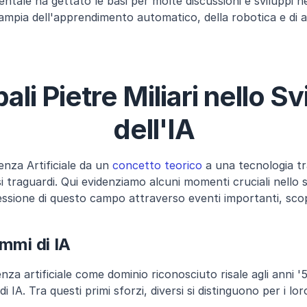
tale ha gettato le basi per molte discussioni e sviluppi ne
 ampia dell'apprendimento automatico, della robotica e di alt
ali Pietre Miliari nello Sv
dell'IA
igenza Artificiale da un 
concetto teorico
 a una tecnologia tr
traguardi. Qui evidenziamo alcuni momenti cruciali nello sv
ssione di questo campo attraverso eventi importanti, scop
ammi di IA
igenza artificiale come dominio riconosciuto risale agli anni '
i IA. Tra questi primi sforzi, diversi si distinguono per i lor