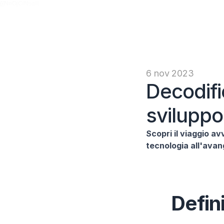
{{NnOjCiNsq}}
6 nov 2023
Decodifi
sviluppo
Scopri il viaggio av
tecnologia all'avang
Defini