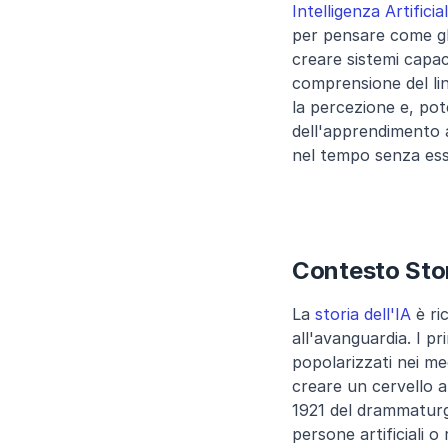
Intelligenza Artificia
per pensare come gli 
creare sistemi capac
comprensione del lin
la percezione e, pot
dell'apprendimento 
nel tempo senza ess
Contesto Sto
La 
storia dell'IA
 è ri
all'avanguardia. I pr
popolarizzati nei med
creare un cervello ar
1921 del drammaturg
persone artificiali 