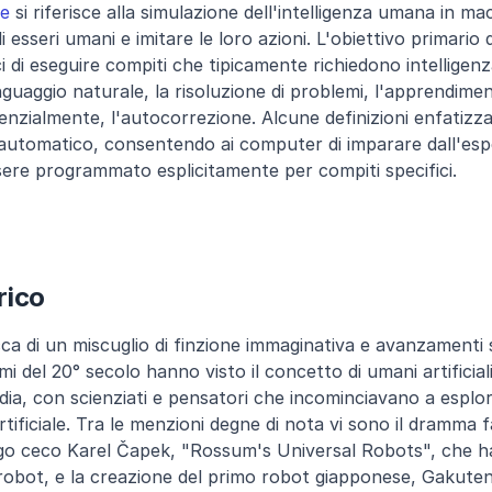
le
 si riferisce alla simulazione dell'intelligenza umana in 
esseri umani e imitare le loro azioni. L'obiettivo primario de
i di eseguire compiti che tipicamente richiedono intelligen
guaggio naturale, la risoluzione di problemi, l'apprendimen
enzialmente, l'autocorrezione. Alcune definizioni enfatizza
automatico, consentendo ai computer di imparare dall'esper
ere programmato esplicitamente per compiti specifici.
rico
cca di un miscuglio di finzione immaginativa e avanzamenti sc
imi del 20° secolo hanno visto il concetto di umani artificiali
ia, con scienziati e pensatori che incominciavano a esplorar
tificiale. Tra le menzioni degne di nota vi sono il dramma fa
o ceco Karel Čapek, "Rossum's Universal Robots", che ha i
o robot, e la creazione del primo robot giapponese, Gakuten