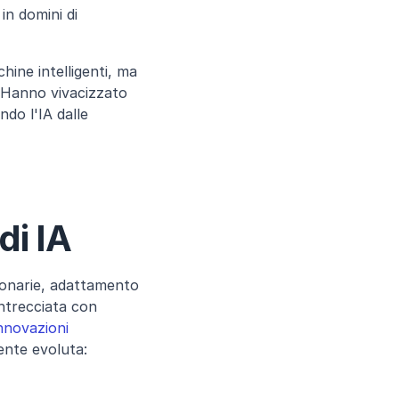
n domini di 
ine intelligenti, ma 
 Hanno vivacizzato 
do l'IA dalle 
di IA
zionarie, adattamento 
ntrecciata con 
nnovazioni 
mente evoluta: