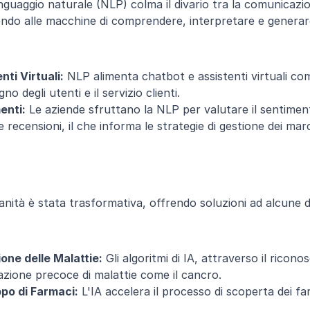
inguaggio naturale (NLP) colma il divario tra la comunicazi
do alle macchine di comprendere, interpretare e generare i
ti Virtuali:
 NLP alimenta chatbot e assistenti virtuali come
no degli utenti e il servizio clienti.
enti:
 Le aziende sfruttano la NLP per valutare il sentiment
e recensioni, il che informa le strategie di gestione dei marc
sanità è stata trasformativa, offrendo soluzioni ad alcune de
ione delle Malattie:
 Gli algoritmi di IA, attraverso il ricono
vazione precoce di malattie come il cancro.
po di Farmaci:
 L'IA accelera il processo di scoperta dei fa