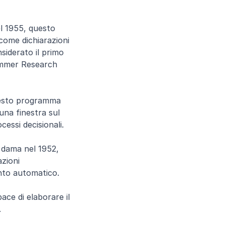
l 1955, questo 
ome dichiarazioni 
iderato il primo 
ummer Research 
uesto programma 
na finestra sul 
cessi decisionali.
dama nel 1952, 
zioni 
nto automatico.
e di elaborare il 
.