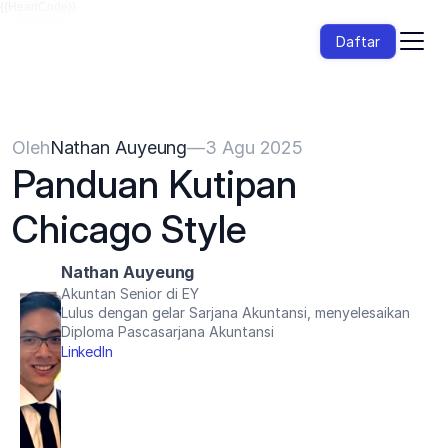
{{HeadCode}}
Daftar
Oleh
Nathan Auyeung
—
3 Agu 2025
Panduan Kutipan 
Chicago Style
Nathan Auyeung
Akuntan Senior di EY
Lulus dengan gelar Sarjana Akuntansi, menyelesaikan 
Diploma Pascasarjana Akuntansi
LinkedIn