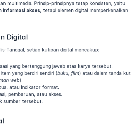
mengakomodasi materi berbasis web dan multimedia. Prinsip-prinsipnya tetap konsisten, yaitu 
an informasi akses
, tetapi elemen digital memperkenalkan 
n Digital
-Tanggal, setiap kutipan digital mencakup:
nisasi yang bertanggung jawab atas karya tersebut.
item yang berdiri sendiri (
buku, film
) atau dalam tanda kuti
laman web
).
tus, atau indikator format.
kasi, pembaruan, atau akses.
uk sumber tersebut.
al