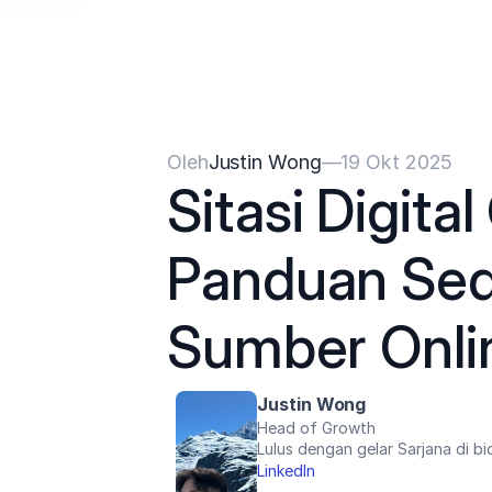
{{HeadCode}}
Oleh
Justin Wong
—
19 Okt 2025
Sitasi Digita
Panduan Sed
Sumber Onli
Justin Wong
Head of Growth
Lulus dengan gelar Sarjana di bi
LinkedIn