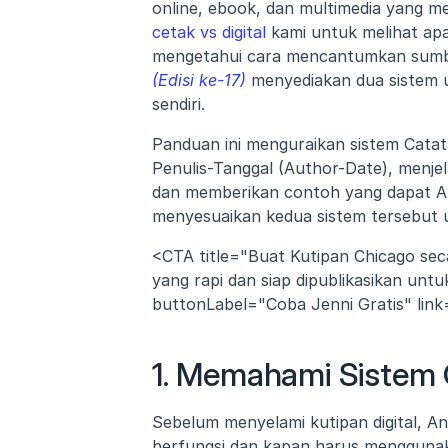
online, ebook, dan multimedia yang men
cetak vs digital
 kami untuk melihat apa
mengetahui cara mencantumkan sumber
(Edisi ke-17)
 menyediakan dua sistem 
sendiri.
Panduan ini menguraikan sistem Catatan
Penulis-Tanggal (Author-Date), menjel
dan memberikan contoh yang dapat An
menyesuaikan kedua sistem tersebut un
<CTA title="Buat Kutipan Chicago sec
yang rapi dan siap dipublikasikan untu
buttonLabel="Coba Jenni Gratis" link="
1. Memahami Sistem
Sebelum menyelami kutipan digital, A
berfungsi dan kapan harus menggunak