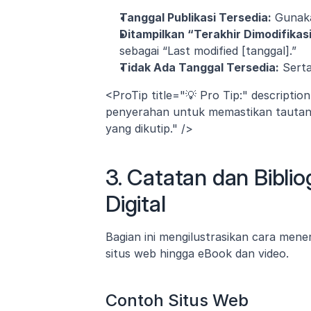
Tanggal Publikasi Tersedia:
 Gunaka
Ditampilkan “Terakhir Dimodifikasi
sebagai “Last modified [tanggal].”
Tidak Ada Tanggal Tersedia:
 Sert
<ProTip title="💡 Pro Tip:" descriptio
penyerahan untuk memastikan tautan 
yang dikutip." />
3. Catatan dan Bibli
Digital
Bagian ini mengilustrasikan cara mene
situs web hingga eBook dan video.
Contoh Situs Web