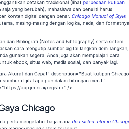
ggantikan cetakan tradisional (lihat 
perbedaan kutipan 
 saja yang berubah), mahasiswa dan peneliti harus 
 konten digital dengan benar. 
Chicago Manual of Style 
utama, masing-masing dengan logika, nada, dan formatnya
 dan Bibliografi (Notes and Bibliography) serta sistem 
askan cara mengutip sumber digital langkah demi langkah, 
da gunakan segera. Anda juga akan mempelajari cara 
tuk ebook, situs web, media sosial, dan banyak lagi.
ara Akurat dan Cepat" description="Buat kutipan Chicago 
k sumber digital apa pun dalam hitungan menit." 
https://app.jenni.ai/register" />
 Gaya Chicago
nda perlu mengetahui bagaimana 
dua sistem utama Chicag
an masing-masing sistem tersebut.