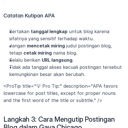
Catatan Kutipan APA
Sertakan 
tanggal lengkap
 untuk blog karena 
sifatnya yang sensitif terhadap waktu.
Jangan 
mencetak miring
 judul postingan blog, 
tetapi 
cetak miring
 nama blog.
Selalu berikan 
URL langsung
.
Tidak ada tanggal akses kecuali postingan tersebut 
kemungkinan besar akan berubah.
<ProTip title="💡 Pro Tip:" description="APA favors 
lowercase for post titles, except for proper nouns 
and the first word of the title or subtitle." />
Langkah 3: Cara Mengutip Postingan 
Blog dalam Gaya Chicago