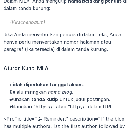
Dalam MLA, Anda mengutip 
nama belakang penulis
 di 
dalam tanda kurung:
(Kirschenbaum)
Jika Anda menyebutkan penulis di dalam teks, Anda 
hanya perlu menyertakan nomor halaman atau 
paragraf (jika tersedia) di dalam tanda kurung.
Aturan Kunci MLA
Tidak diperlukan tanggal akses
.
Selalu miringkan 
nama blog
.
Gunakan 
tanda kutip
 untuk judul postingan.
Hilangkan “https://” atau “http://” dalam URL.
<ProTip title="📝 Reminder:" description="If the blog 
has multiple authors, list the first author followed by 