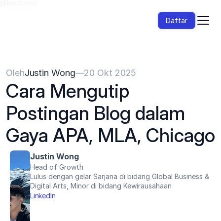
{{HeadCode}}
Daftar
Oleh
Justin Wong
—
20 Okt 2025
Cara Mengutip 
Postingan Blog dalam 
Gaya APA, MLA, Chicago
Justin Wong
Head of Growth
Lulus dengan gelar Sarjana di bidang Global Business & 
Digital Arts, Minor di bidang Kewirausahaan
LinkedIn