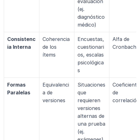
evaluación 
(ej. 
diagnóstico 
médico)
Consistenc
Coherencia 
Encuestas, 
Alfa de 
ia Interna
de los 
cuestionari
Cronbach
ítems
os, escalas 
psicológica
s
Formas 
Equivalenci
Situaciones 
Coeficiente 
Paralelas
a de 
que 
de 
versiones
requieren 
correlación
versiones 
alternas de 
una prueba 
(ej. 
exámenes)