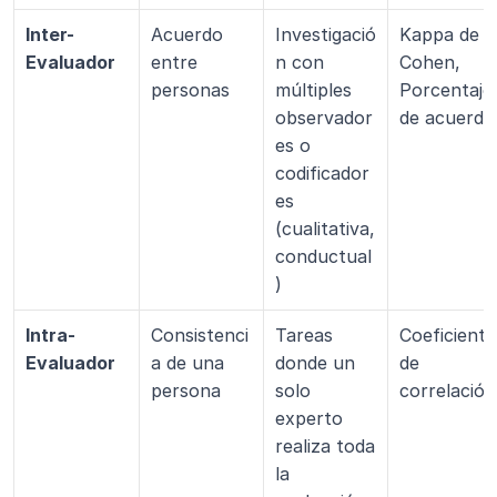
Inter-
Acuerdo 
Investigació
Kappa de 
Evaluador
entre 
n con 
Cohen, 
personas
múltiples 
Porcentaje 
observador
de acuerdo
es o 
codificador
es 
(cualitativa, 
conductual
)
Intra-
Consistenci
Tareas 
Coeficiente 
Evaluador
a de una 
donde un 
de 
persona
solo 
correlación
experto 
realiza toda 
la 