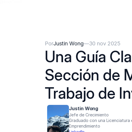
{{HeadCode}}
Por
Justin Wong
—
30 nov 2025
Una Guía Clar
Sección de M
Trabajo de I
Justin Wong
Jefe de Crecimiento
Graduado con una Licenciatura e
Emprendimiento
LinkedIn