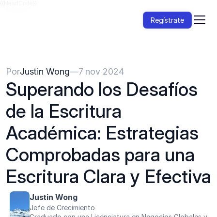
{{HeadCode}}
Regístrate
Por
Justin Wong
—
7 nov 2024
Superando los Desafíos 
de la Escritura 
Académica: Estrategias 
Comprobadas para una 
Escritura Clara y Efectiva
Justin Wong
Jefe de Crecimiento
Graduado con una Licenciatura en Negocios Globales y 