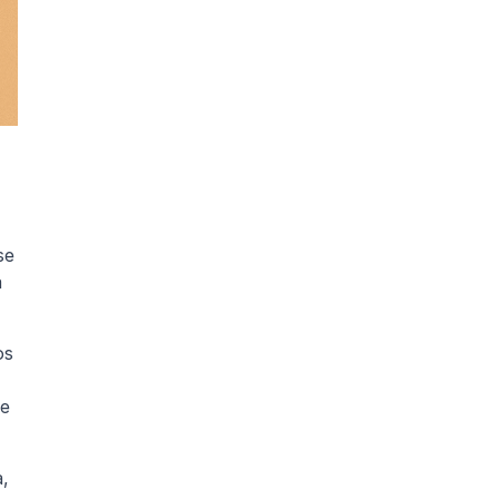
e 
le llama citar tus fuentes, y en muchas clases de humanidades eso significa usar el formato de la 
s 
e 
, 