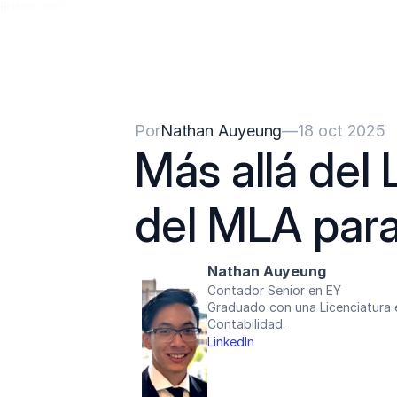
{{HeadCode}}
Por
Nathan Auyeung
—
18 oct 2025
Más allá del 
del MLA para
Nathan Auyeung
Contador Senior en EY
Graduado con una Licenciatura 
Contabilidad.
LinkedIn