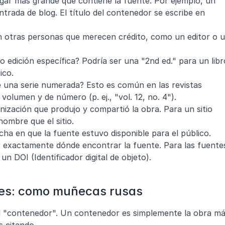
lugar más grande que contiene la fuente. Por ejemplo, un 
trada de blog. El título del contenedor se escribe en 
n otras personas que merecen crédito, como un editor o u
o edición específica? Podría ser una "2nd ed." para un libro
ico.
 una serie numerada? Esto es común en las revistas 
olumen y de número (p. ej., "vol. 12, no. 4").
nización que produjo y compartió la obra. Para un sitio 
nombre que el sitio.
echa en que la fuente estuvo disponible para el público.
or exactamente dónde encontrar la fuente. Para las fuentes
un DOI (Identificador digital de objeto).
res: como muñecas rusas
l "contenedor". Un contenedor es simplemente la obra má
s citando.