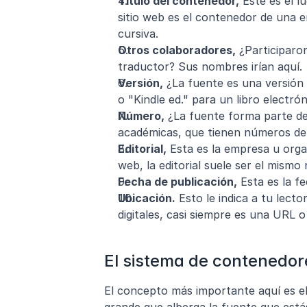
Título del contenedor,
 Este es el 
sitio web es el contenedor de una en
cursiva.
Otros colaboradores,
 ¿Participaro
traductor? Sus nombres irían aquí.
Versión,
 ¿La fuente es una versión 
o "Kindle ed." para un libro electrón
Número,
 ¿La fuente forma parte de
académicas, que tienen números de v
Editorial,
 Esta es la empresa u orga
web, la editorial suele ser el mismo 
Fecha de publicación,
 Esta es la f
Ubicación.
 Esto le indica a tu lect
digitales, casi siempre es una URL o 
El sistema de contenedo
El concepto más importante aquí es e
grande que alberga la fuente que está